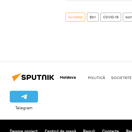
Societate
Știri
COVID-19
bol
Moldova
POLITICĂ
SOCIETATE
Telegram
Despre proiect
Centrul de presă
Reguli
Contacte
Re