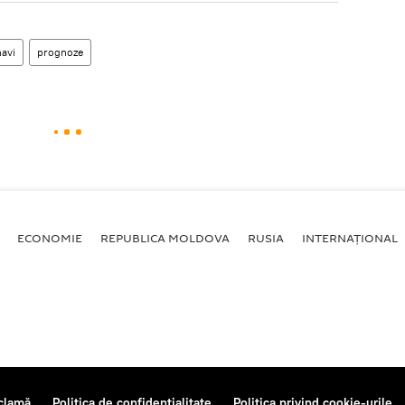
navi
prognoze
ECONOMIE
REPUBLICA MOLDOVA
RUSIA
INTERNAȚIONAL
clamă
Politica de confidențialitate
Politica privind cookie-urile