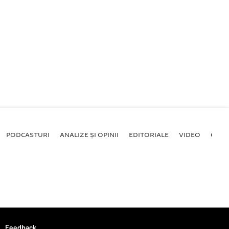
PODCASTURI
ANALIZE ȘI OPINII
EDITORIALE
VIDEO
GALE
Feedback