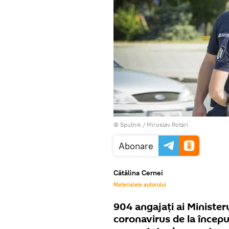
© Sputnik / Miroslav Rotari
Abonare
Cătălina Cernei
Materialele autorului
904 angajați ai Ministeru
coronavirus de la începu