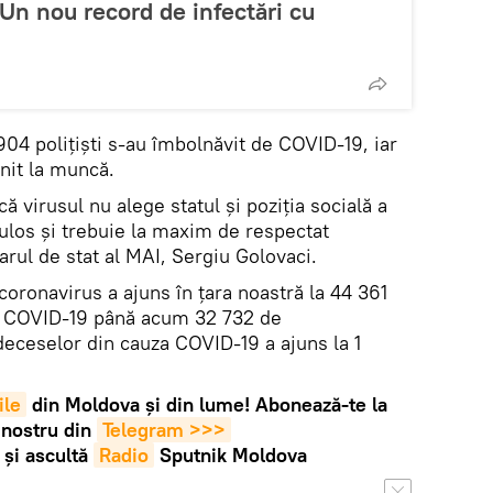
 Un nou record de infectări cu
04 polițiști s-au îmbolnăvit de COVID-19, iar
enit la muncă.
 virusul nu alege statul și poziția socială a
culos și trebuie la maxim de respectat
arul de stat al MAI, Sergiu Golovaci.
 coronavirus a ajuns în țara noastră la 44 361
de COVID-19 până acum 32 732 de
deceselor din cauza COVID-19 a ajuns la 1
ile
din Moldova și din lume! Abonează-te la
 nostru din
Telegram >>>
și ascultă
Radio
Sputnik Moldova