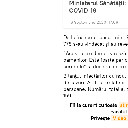
Ministerul Sănătății:
COVID-19
16 Septembrie 2020, 17:06
De la începutul pandemiei, 9
776 s-au vindecat și au rev
”Acest lucru demonstrează că
oamenilor. Este foarte peri
cerințele”, a declarat secret
Bilanțul infectărilor cu noul
de cazuri. Au fost tratate 
persoane. Numărul total al 
159.
Fii la curent cu toate
știr
canalul
Privește
Video