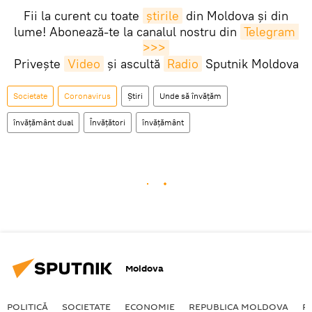
Fii la curent cu toate
știrile
din Moldova și din
lume! Abonează-te la canalul nostru din
Telegram 
>>>
Privește
Video
și ascultă
Radio
Sputnik Moldova
Societate
Coronavirus
Știri
Unde să învățăm
învățământ dual
Învățători
învățământ
Moldova
POLITICĂ
SOCIETATE
ECONOMIE
REPUBLICA MOLDOVA
R