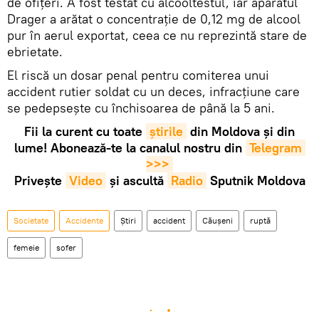
de ofițeri. A fost testat cu alcooltestul, iar aparatul
Drager a arătat o concentrație de 0,12 mg de alcool
pur în aerul exportat, ceea ce nu reprezintă stare de
ebrietate.
El riscă un dosar penal pentru comiterea unui
accident rutier soldat cu un deces, infracțiune care
se pedepsește cu închisoarea de până la 5 ani.
Fii la curent cu toate
știrile
din Moldova și din
lume! Abonează-te la canalul nostru din
Telegram 
>>>
Privește
Video
și ascultă
Radio
Sputnik Moldova
Societate
Accidente
Știri
accident
Căușeni
ruptă
femeie
sofer