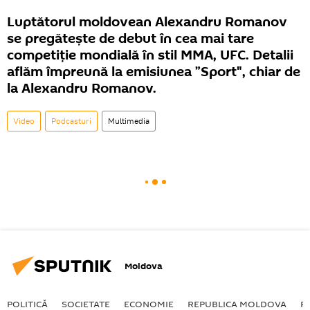
Luptătorul moldovean Alexandru Romanov
se pregătește de debut în cea mai tare
competiție mondială în stil MMA, UFC. Detalii
aflăm împreună la emisiunea ”Sport", chiar de
la Alexandru Romanov.
Video
Podcasturi
Multimedia
Moldova
POLITICĂ
SOCIETATE
ECONOMIE
REPUBLICA MOLDOVA
R