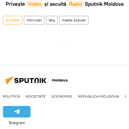
Privește
Video
și ascultă
Radio
Sputnik Moldova
Societate
Informații
târg
meșter popular
Moldova
POLITICĂ
SOCIETATE
ECONOMIE
REPUBLICA MOLDOVA
R
Telegram