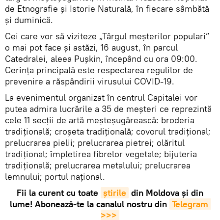
de Etnografie și Istorie Naturală, în fiecare sâmbătă
și duminică.
Cei care vor să viziteze „Târgul meșterilor populari”
o mai pot face și astăzi, 16 august, în parcul
Catedralei, aleea Pușkin, începând cu ora 09:00.
Cerința principală este respectarea regulilor de
prevenire a răspândirii virusului COVID-19.
La evenimentul organizat în centrul Capitalei vor
putea admira lucrările a 35 de meșteri ce reprezintă
cele 11 secții de artă meșteșugărească: broderia
tradițională; croșeta tradițională; covorul tradițional;
prelucrarea pielii; prelucrarea pietrei; olăritul
tradițional; împletirea fibrelor vegetale; bijuteria
tradițională; prelucrarea metalului; prelucrarea
lemnului; portul național.
Fii la curent cu toate
știrile
din Moldova și din
lume! Abonează-te la canalul nostru din
Telegram 
>>>