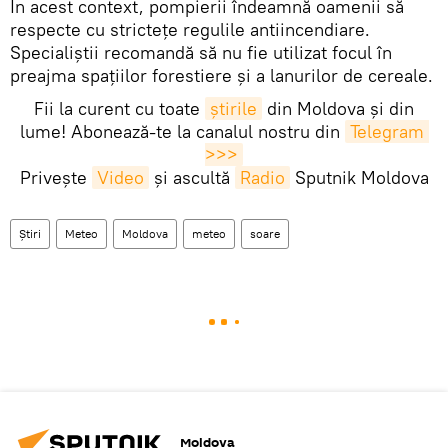
În acest context, pompierii îndeamnă oamenii să
respecte cu strictețe regulile antiincendiare.
Specialiștii recomandă să nu fie utilizat focul în
preajma spațiilor forestiere și a lanurilor de cereale.
Fii la curent cu toate
știrile
din Moldova și din
lume! Abonează-te la canalul nostru din
Telegram 
>>>
Privește
Video
și ascultă
Radio
Sputnik Moldova
Știri
Meteo
Moldova
meteo
soare
Moldova