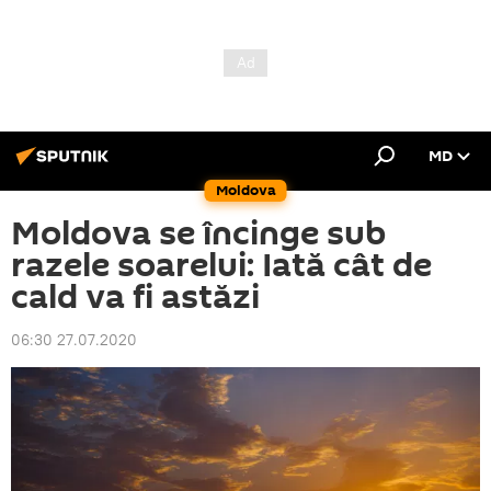
MD
Moldova
Moldova se încinge sub
razele soarelui: Iată cât de
cald va fi astăzi
06:30 27.07.2020