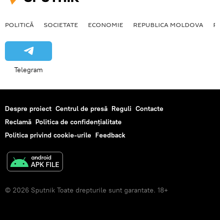
POLITICĂ
SOCIETATE
ECONOMIE
REPUBLICA MOLDOVA
R
Telegram
Despre proiect
Centrul de presă
Reguli
Contacte
Reclamă
Politica de confidențialitate
Politica privind cookie-urile
Feedback
© 2026 Sputnik Toate drepturile sunt garantate. 18+