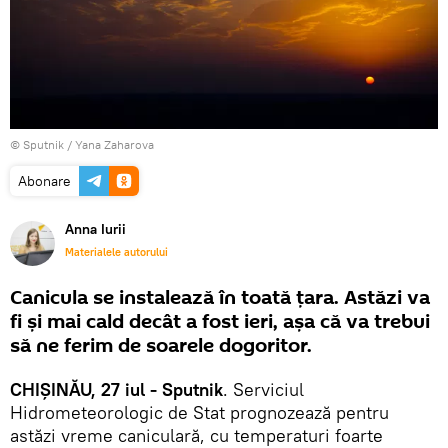
© Sputnik / Yana Zaharova
Abonare
Anna Iurii
Materialele autorului
Canicula se instalează în toată țara. Astăzi va
fi și mai cald decât a fost ieri, așa că va trebui
să ne ferim de soarele dogoritor.
CHIȘINĂU, 27 iul - Sputnik
. Serviciul
Hidrometeorologic de Stat prognozează pentru
astăzi vreme caniculară, cu temperaturi foarte