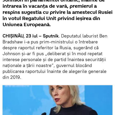
Johnson în parlamentul britanic, înainte de
intrarea în vacanţa de vară, premierul a
respins sugestia cu privire la amestecul Rusiei
în votul Regatului Unit privind ieșirea din
Uniunea Europeană.
CHIȘINĂU, 23 iul – Sputnik
. Deputatul laburist Ben
Bradshaw i-a pus prim-ministrului o întrebare
despre raportul referitor la Rusia, sugerând că
Johnson și-ar fi pus „deliberat și în mod repetat
interese personale și de partid înaintea securității
naționale a țării noastre”, guvernul blocând
publicarea raportului înainte de alegerile generale
din 2019.