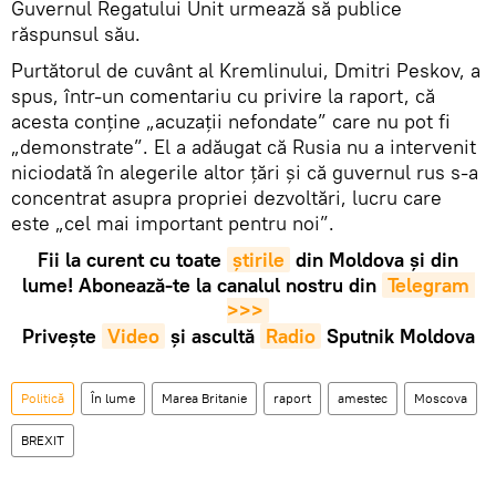
Guvernul Regatului Unit urmează să publice
răspunsul său.
Purtătorul de cuvânt al Kremlinului, Dmitri Peskov, a
spus, într-un comentariu cu privire la raport, că
acesta conține „acuzații nefondate” care nu pot fi
„demonstrate”. El a adăugat că Rusia nu a intervenit
niciodată în alegerile altor ţări și că guvernul rus s-a
concentrat asupra propriei dezvoltări, lucru care
este „cel mai important pentru noi”.
Fii la curent cu toate
știrile
din Moldova și din
lume! Abonează-te la canalul nostru din
Telegram 
>>>
Privește
Video
și ascultă
Radio
Sputnik Moldova
Politică
În lume
Marea Britanie
raport
amestec
Moscova
BREXIT