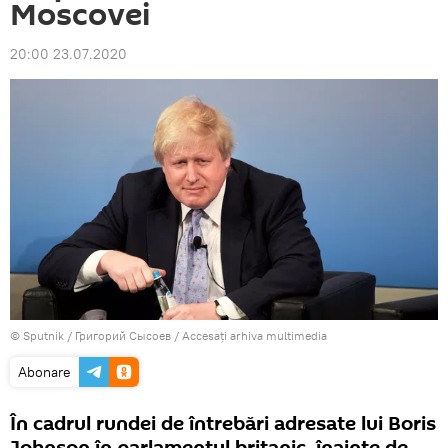
Moscovei
20:00 23.07.2020
© Sputnik / Григорий Сысоев
/
Accesați arhiva multimedia
Abonare
În cadrul rundei de întrebări adresate lui Boris