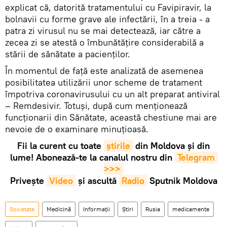
explicat că, datorită tratamentului cu Favipiravir, la
bolnavii cu forme grave ale infectării, în a treia - a
patra zi virusul nu se mai detectează, iar către a
zecea zi se atestă o îmbunătățire considerabilă a
stării de sănătate a pacienților.
În momentul de față este analizată de asemenea
posibilitatea utilizării unor scheme de tratament
împotriva coronavirusului cu un alt preparat antiviral
– Remdesivir. Totuși, după cum menționează
funcționarii din Sănătate, această chestiune mai are
nevoie de o examinare minuțioasă.
Fii la curent cu toate
știrile
din Moldova și din
lume! Abonează-te la canalul nostru din
Telegram 
>>>
Privește
Video
și ascultă
Radio
Sputnik Moldova
Societate
Medicină
Informații
Știri
Rusia
medicamente