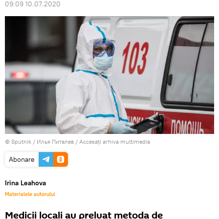
09:09 10.07.2020
© Sputnik / Илья Питалев
/
Accesați arhiva multimedia
Abonare
Irina Leahova
Materialele autorului
Medicii locali au preluat metoda de