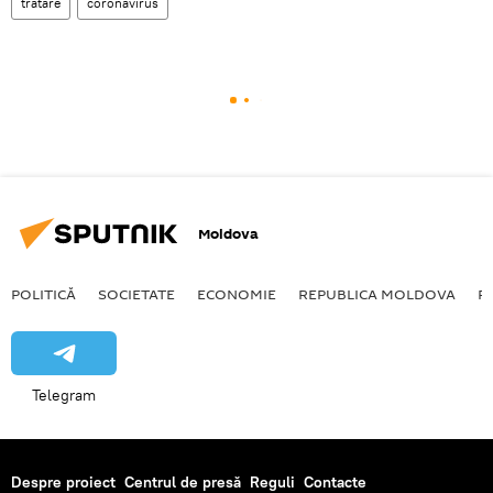
tratare
coronavirus
Moldova
POLITICĂ
SOCIETATE
ECONOMIE
REPUBLICA MOLDOVA
R
Telegram
Despre proiect
Centrul de presă
Reguli
Contacte