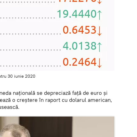
ntru 30 iunie 2020
moneda națională se depreciază față de euro și
ează o creștere în raport cu dolarul american,
rusească.