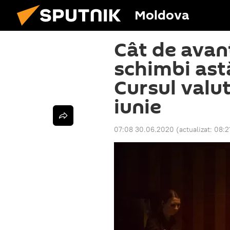
Moldova
Cât de avan
schimbi astă
Cursul valu
iunie
07:08 30.06.2020
(actualizat:
08:2