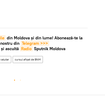
ile
din Moldova și din lume! Abonează-te la
 nostru din
Telegram >>>
și ascultă
Radio
Sputnik Moldova
 valutar
cursul afișat de BNM