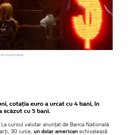
iva multimedia
i, cotația euro a urcat cu 4 bani, în
 a scăzut cu 5 bani.
La cursul valutar anunțat de Banca Națională
rți, 30 iunie,
un dolar american
echivalează