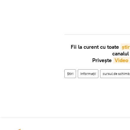
Fii la curent cu toate
știr
canalul
Privește
Video
Știri
Informații
cursul de schimb