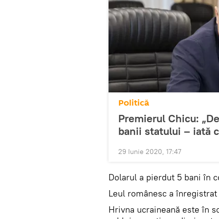
Politică
Premierul Chicu: „De
banii statului – iată 
29 Iunie 2020, 17:47
Dolarul a pierdut 5 bani în c
Leul românesc a înregistrat
Hrivna ucraineană este în s