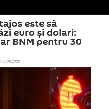
tajos este să
zi euro și dolari:
tar BNM pentru 30
1 30.06.2020
)