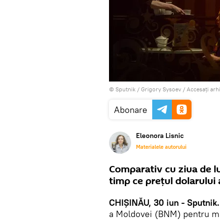
© Sputnik / Grigory Sysoev
/
Accesați arh
Abonare
Eleonora Lisnic
Materialele autorului
Comparativ cu ziua de lun
timp ce prețul dolarului
CHIȘINĂU, 30 iun - Sputnik.
a Moldovei (BNM) pentru ma