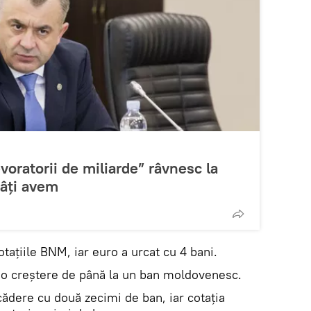
voratorii de miliarde” râvnesc la
câți avem
otațiile BNM, iar euro a urcat cu 4 bani.
 o creștere de până la un ban moldovenesc.
cădere cu două zecimi de ban, iar cotația