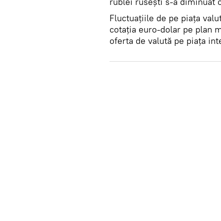
rublei rusești s-a diminuat 
Fluctuațiile de pe piața val
cotația euro-dolar pe plan m
oferta de valută pe piața int