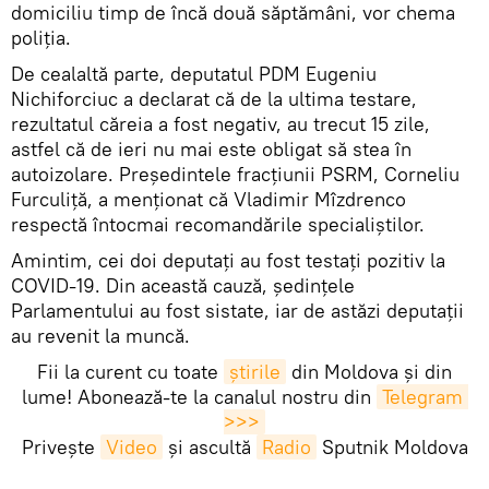
domiciliu timp de încă două săptămâni, vor chema
poliția.
De cealaltă parte, deputatul PDM Eugeniu
Nichiforciuc a declarat că de la ultima testare,
rezultatul căreia a fost negativ, au trecut 15 zile,
astfel că de ieri nu mai este obligat să stea în
autoizolare. Președintele fracțiunii PSRM, Corneliu
Furculiță, a menționat că Vladimir Mîzdrenco
respectă întocmai recomandările specialiștilor.
Amintim, cei doi deputați au fost testați pozitiv la
COVID-19. Din această cauză, ședințele
Parlamentului au fost sistate, iar de astăzi deputații
au revenit la muncă.
Fii la curent cu toate
știrile
din Moldova și din
lume! Abonează-te la canalul nostru din
Telegram 
>>>
Privește
Video
și ascultă
Radio
Sputnik Moldova