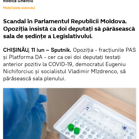
Rodica Gherciu
Materialele autorului
Scandal în Parlamentul Republicii Moldova.
Opoziția insistă ca doi deputați să părăsească
sala de ședințe a Legislativului.
CHIȘINĂU, 11 iun – Sputnik.
Opoziția - fracțiunile PAS
și Platforma DA - cer ca cei doi deputați testați
anterior pozitiv la COVID-19, democratul Eugeniu
Nichiforciuc și socialistul Vladimir Mîzdrenco, să
părăsească sala plenului.