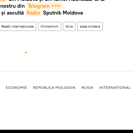
 nostru din
Telegram >>>
și ascultă
Radio
Sputnik Moldova
Relații internaționale
Khmeimim
Siria
baze militare
ECONOMIE
REPUBLICA MOLDOVA
RUSIA
INTERNAȚIONAL