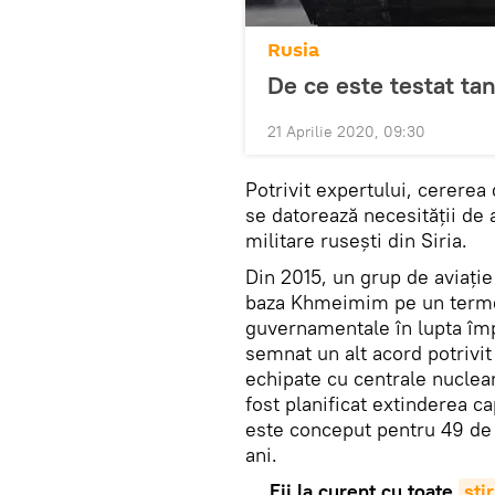
Rusia
De ce este testat tan
21 Aprilie 2020, 09:30
Potrivit expertului, cererea
se datorează necesității de 
militare rusești din Siria.
Din 2015, un grup de aviație 
baza Khmeimim pe un termen
guvernamentale în lupta împot
semnat un alt acord potrivit 
echipate cu centrale nuclea
fost planificat extinderea ca
este conceput pentru 49 de a
ani.
Fii la curent cu toate
știr