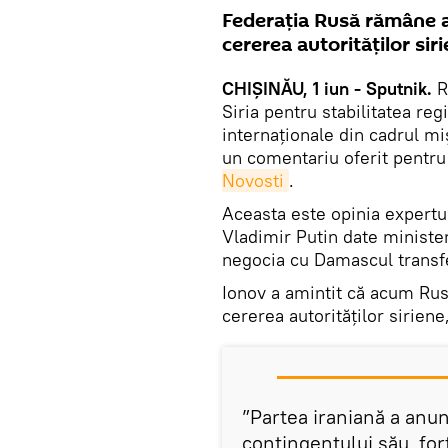
Federația Rusă rămâne a f
cererea autorităților siri
CHIȘINĂU, 1 iun - Sputnik.
R
Siria pentru stabilitatea re
internaționale din cadrul mi
un comentariu oferit pent
Novosti
.
Aceasta este opinia expertul
Vladimir Putin date minister
negocia cu Damascul transfe
Ionov a amintit că acum Rusi
cererea autorităților siriene,
”Partea iraniană a anun
contingentului său, for