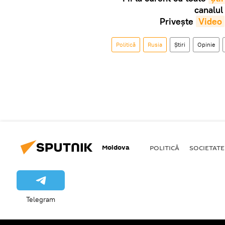
canalul
Privește
Video
Politică
Rusia
Știri
Opinie
Moldova
POLITICĂ
SOCIETATE
Telegram