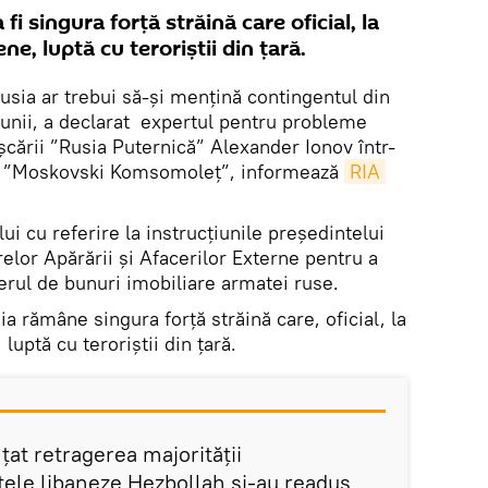
i singura forță străină care oficial, la
ene, luptă cu teroriștii din țară.
usia ar trebui să-și mențină contingentul din
giunii, a declarat expertul pentru probleme
șcării ”Rusia Puternică” Alexander Ionov într-
ru ”Moskovski Komsomoleț”, informează
RIA 
ui cu referire la instrucțiunile președintelui
elor Apărării și Afacerilor Externe pentru a
rul de bunuri imobiliare armatei ruse.
a rămâne singura forță străină care, oficial, la
 luptă cu teroriștii din țară.
țat retragerea majorității
țele libaneze Hezbollah și-au readus