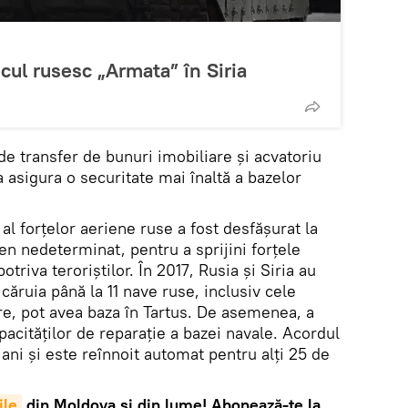
cul rusesc „Armata” în Siria
 de transfer de bunuri imobiliare și acvatoriu
a asigura o securitate mai înaltă a bazelor
al forțelor aeriene ruse a fost desfășurat la
 nedeterminat, pentru a sprijini forțele
riva teroriștilor. În 2017, Rusia și Siria au
căruia până la 11 nave ruse, inclusiv cele
re, pot avea baza în Tartus. De asemenea, a
pacităților de reparație a bazei navale. Acordul
ni și este reînnoit automat pentru alți 25 de
ile
din Moldova și din lume! Abonează-te la