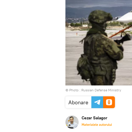
© Photo : Russian Defense Ministry
Abonare
Cezar Salagor
Materialele autorului