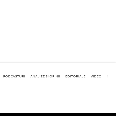
PODCASTURI
ANALIZE ȘI OPINII
EDITORIALE
VIDEO
GALE