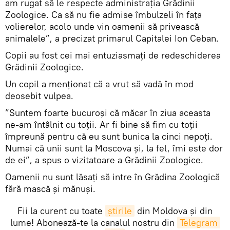
am rugat să le respecte administrația Grădinii
Zoologice. Ca să nu fie admise îmbulzeli în fața
volierelor, acolo unde vin oamenii să privească
animalele”, a precizat primarul Capitalei Ion Ceban.
Copii au fost cei mai entuziasmați de redeschiderea
Grădinii Zoologice.
Un copil a menționat că a vrut să vadă în mod
deosebit vulpea.
”Suntem foarte bucuroși că măcar în ziua aceasta
ne-am întâlnit cu toții. Ar fi bine să fim cu toții
împreună pentru că eu sunt bunica la cinci nepoți.
Numai că unii sunt la Moscova și, la fel, îmi este dor
de ei”, a spus o vizitatoare a Grădinii Zoologice.
Oamenii nu sunt lăsați să intre în Grădina Zoologică
fără mască și mănuși.
Fii la curent cu toate
știrile
din Moldova și din
lume! Abonează-te la canalul nostru din
Telegram 