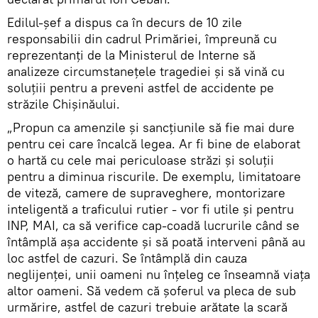
Edilul-șef a dispus ca în decurs de 10 zile
responsabilii din cadrul Primăriei, împreună cu
reprezentanți de la Ministerul de Interne să
analizeze circumstanețele tragediei și să vină cu
soluțiii pentru a preveni astfel de accidente pe
străzile Chișinăului.
„Propun ca amenzile și sancțiunile să fie mai dure
pentru cei care încalcă legea. Ar fi bine de elaborat
o hartă cu cele mai periculoase străzi și soluții
pentru a diminua riscurile. De exemplu, limitatoare
de viteză, camere de supraveghere, montorizare
inteligentă a traficului rutier - vor fi utile și pentru
INP, MAI, ca să verifice cap-coadă lucrurile când se
întâmplă așa accidente și să poată interveni până au
loc astfel de cazuri. Se întâmplă din cauza
neglijenței, unii oameni nu înțeleg ce înseamnă viața
altor oameni. Să vedem că șoferul va pleca de sub
urmărire, astfel de cazuri trebuie arătate la scară