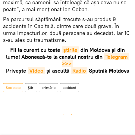
maximă, ca oamenii să înțeleagă că așa ceva nu se
poate”, a mai menționat Ion Ceban.
Pe parcursul săptămânii trecute s-au produs 9
accidente în Capitală, dintre care două grave. În
urma impacturilor, două persoane au decedat, iar 10
s-au ales cu traumatisme.
Fii la curent cu toate
știrile
din Moldova și din
lume! Abonează-te la canalul nostru din
Telegram 
>>>
Privește
Video
și ascultă
Radio
Sputnik Moldova
Societate
Știri
primărie
accident