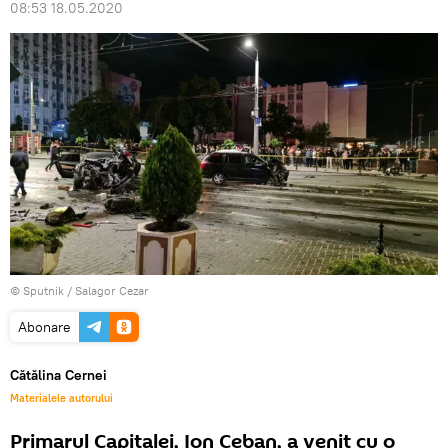
08:53 18.05.2020
© Sputnik / Salagor Cezar
Abonare
Cătălina Cernei
Materialele autorului
Primarul Capitalei, Ion Ceban, a venit cu o