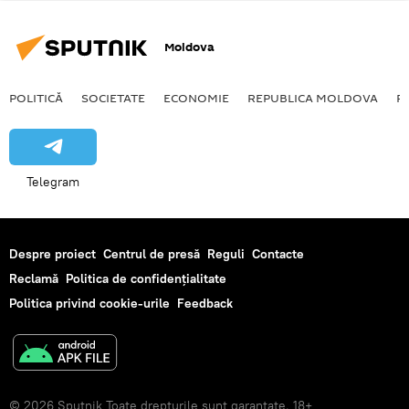
Moldova
POLITICĂ
SOCIETATE
ECONOMIE
REPUBLICA MOLDOVA
R
Telegram
Despre proiect
Centrul de presă
Reguli
Contacte
Reclamă
Politica de confidențialitate
Politica privind cookie-urile
Feedback
© 2026 Sputnik Toate drepturile sunt garantate. 18+