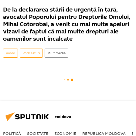
De la declararea stării de urgență în țară,
avocatul Poporului pentru Drepturile Omului,
Mihai Cotorobai, a venit cu mai multe apeluri
vizavi de faptul că mai multe drepturi ale
oamenilor sunt încălcate
Video
Podcasturi
Multimedia
Moldova
POLITICĂ
SOCIETATE
ECONOMIE
REPUBLICA MOLDOVA
R