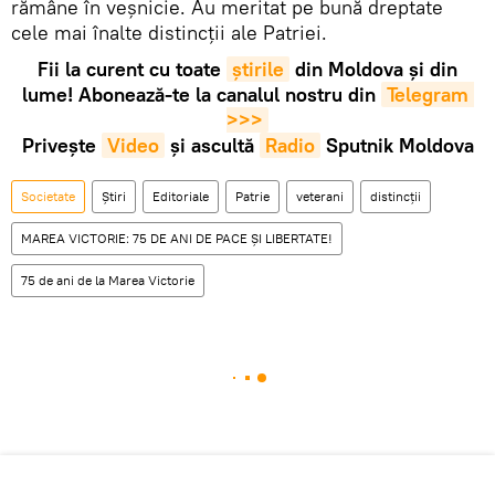
rămâne în veșnicie. Au meritat pe bună dreptate
cele mai înalte distincții ale Patriei.
Fii la curent cu toate
știrile
din Moldova și din
lume! Abonează-te la canalul nostru din
Telegram 
>>>
Privește
Video
și ascultă
Radio
Sputnik Moldova
Societate
Știri
Editoriale
Patrie
veterani
distincții
MAREA VICTORIE: 75 DE ANI DE PACE ȘI LIBERTATE!
75 de ani de la Marea Victorie