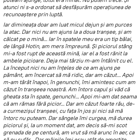
atunci ni s-a ordonat să desfășurăm operațiunea de
recunoaștere prin luptă.
Iar dimineața doar am luat micul dejun și am purces
la atac. Dar nici nu am ajuns la a doua tranșee, și am
călcat pe o mină... Iar în spatele meu era un tip bălai,
de lângă Hotin, am mers împreună. Și piciorul stâng
mi-a fost rupt de această mină, iar el a fost rănit la
ambele picioare. Deja mai târziu m-am întâlnit cu el.
La început nici nu am înțeles de ce am ajuns pe
pământ, am încercat să mă ridic, dar am căzut... Apoi
m-am târât înapoi, în genunchi, îmi amintesc cum am
căzut în tranșeea noastră. Am întors capul și văd că
gheata sta în spate, genunchi... Apoi mi-am dat seama
că am rămas fără picior... Dar am căzut foarte rău, de-
a curmezișul tranșeei, cu fața în jos și nici să mă
întorc nu puteam. Dar sângele îmi curgea, mă durea
piciorul și, la un moment dat, am decis să-mi scot
grenada de pe centură, am vrut să mă arunc în aer, ca
să nu sufăr... Dar mâinile îmi erau atât de amorțite,