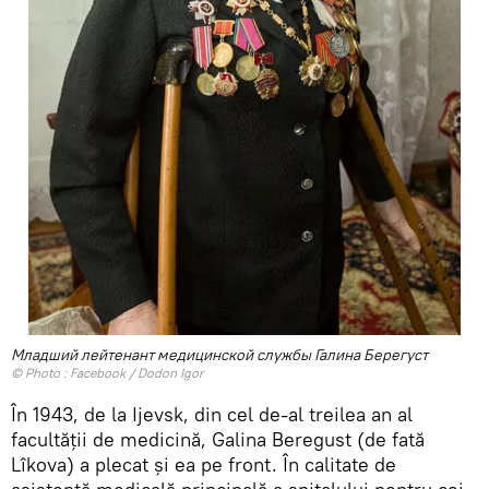
Младший лейтенант медицинской службы Галина Берегуст
© Photo :
Facebook / Dodon Igor
În 1943, de la Ijevsk, din cel de-al treilea an al
facultății de medicină, Galina Beregust (de fată
Lîkova) a plecat și ea pe front. În calitate de