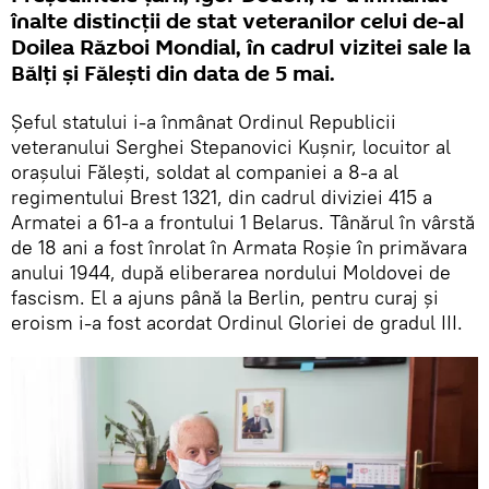
înalte distincții de stat veteranilor celui de-al
Doilea Război Mondial, în cadrul vizitei sale la
Bălți și Fălești din data de 5 mai.
Șeful statului i-a înmânat Ordinul Republicii
veteranului Serghei Stepanovici Kușnir, locuitor al
orașului Fălești, soldat al companiei a 8-a al
regimentului Brest 1321, din cadrul diviziei 415 a
Armatei a 61-a a frontului 1 Belarus. Tânărul în vârstă
de 18 ani a fost înrolat în Armata Roșie în primăvara
anului 1944, după eliberarea nordului Moldovei de
fascism. El a ajuns până la Berlin, pentru curaj și
eroism i-a fost acordat Ordinul Gloriei de gradul III.