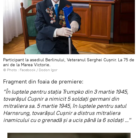
Participant la asediul Berlinului, Veteranul Serghei Cușnir. La 75 de
ani de la Marea Victorie.
© Photo :
Facebook / Dodon Igor
Fragment din foaia de premiere:
”În luptele pentru stația Trumpko din 3 martie 1945,
tovarășul Cușnir a nimicit 5 soldați germani din
mitraliera sa. 5 martie 1945, în luptele pentru satul
Harnsrung, tovarășul Cușnir a distrus mitraliera
inamicului cu o grenadă și a ucis până la 6 soldați ..."