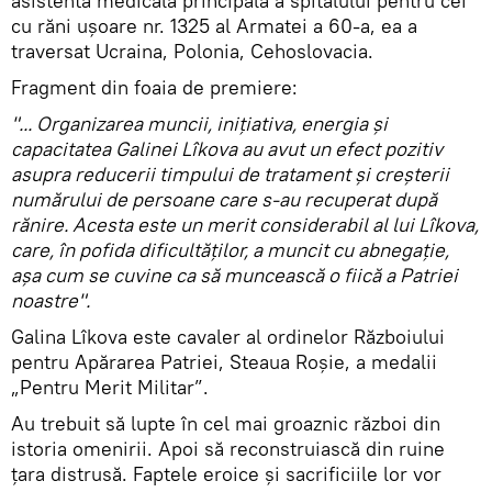
asistentă medicală principală a spitalului pentru cei
cu răni ușoare nr. 1325 al Armatei a 60-a, ea a
traversat Ucraina, Polonia, Cehoslovacia.
Fragment din foaia de premiere:
"... Organizarea muncii, inițiativa, energia și
capacitatea Galinei Lîkova au avut un efect pozitiv
asupra reducerii timpului de tratament și creșterii
numărului de persoane care s-au recuperat după
rănire. Acesta este un merit considerabil al lui Lîkova,
care, în pofida dificultăților, a muncit cu abnegație,
așa cum se cuvine ca să muncească o fiică a Patriei
noastre".
Galina Lîkova este cavaler al ordinelor Războiului
pentru Apărarea Patriei, Steaua Roșie, a medalii
„Pentru Merit Militar”.
Au trebuit să lupte în cel mai groaznic război din
istoria omenirii. Apoi să reconstruiască din ruine
țara distrusă. Faptele eroice și sacrificiile lor vor