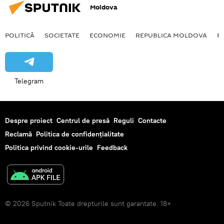
Moldova
POLITICĂ
SOCIETATE
ECONOMIE
REPUBLICA MOLDOVA
R
Telegram
Despre proiect
Centrul de presă
Reguli
Contacte
Reclamă
Politica de confidențialitate
Politica privind cookie-urile
Feedback
© 2026 Sputnik Toate drepturile sunt garantate. 18+