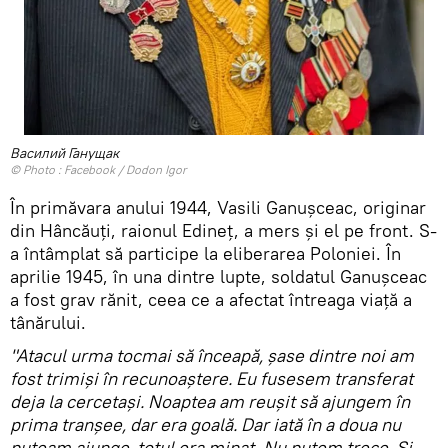
Василий Ганущак
© Photo :
Facebook / Dodon Igor
În primăvara anului 1944, Vasili Ganușceac, originar
din Hâncăuți, raionul Edineț, a mers și el pe front. S-
a întâmplat să participe la eliberarea Poloniei. În
aprilie 1945, în una dintre lupte, soldatul Ganușceac
a fost grav rănit, ceea ce a afectat întreaga viață a
tânărului.
"Atacul urma tocmai să înceapă, șase dintre noi am
fost trimiși în recunoaștere. Eu fusesem transferat
deja la cercetași. Noaptea am reușit să ajungem în
prima tranșee, dar era goală. Dar iată în a doua nu
puteam ajunge, totul era minat. Nu putem trece. Și