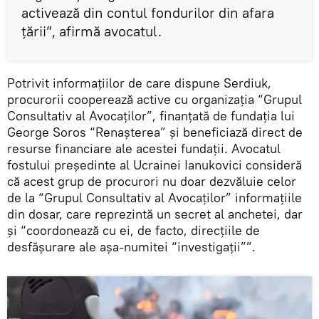
activează din contul fondurilor din afara
țării”, afirmă avocatul.
Potrivit informațiilor de care dispune Serdiuk,
procurorii cooperează active cu organizația “Grupul
Consultativ al Avocaților”, finanțată de fundația lui
George Soros “Renașterea” și beneficiază direct de
resurse financiare ale acestei fundații. Avocatul
fostului președinte al Ucrainei Ianukovici consideră
că acest grup de procurori nu doar dezvăluie celor
de la “Grupul Consultativ al Avocaților” informațiile
din dosar, care reprezintă un secret al anchetei, dar
și “coordonează cu ei, de facto, direcțiile de
desfășurare ale așa-numitei “investigații””.