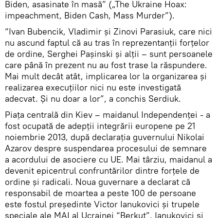
Biden, asasinate în masă” („The Ukraine Hoax:
impeachment, Biden Cash, Mass Murder”).
“Ivan Bubencik, Vladimir și Zinovi Parasiuk, care nici
nu ascund faptul că au tras în reprezentanții forțelor
de ordine, Serghei Pașinski și alții – sunt persoanele
care până în prezent nu au fost trase la răspundere.
Mai mult decât atât, implicarea lor la organizarea și
realizarea execuțiilor nici nu este investigată
adecvat. Și nu doar a lor”, a conchis Serdiuk.
Piața centrală din Kiev – maidanul Independenței - a
fost ocupată de adepții integrării europene pe 21
noiembrie 2013, după declarația guvernului Nikolai
Azarov despre suspendarea procesului de semnare
a acordului de asociere cu UE. Mai târziu, maidanul a
devenit epicentrul confruntărilor dintre forțele de
ordine și radicali. Noua guvernare a declarat că
responsabil de moartea a peste 100 de persoane
este fostul președinte Victor Ianukovici și trupele
speciale ale MAI al Ucrainei “Berkut”. Ianukovici și