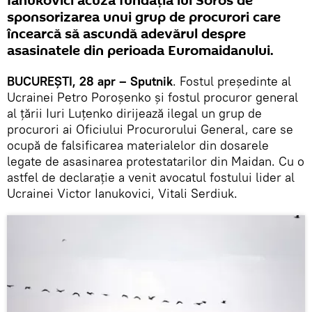
Ianukovici acuză fundația lui Soros de
sponsorizarea unui grup de procurori care
încearcă să ascundă adevărul despre
asasinatele din perioada Euromaidanului.
BUCUREȘTI, 28 apr – Sputnik
. Fostul președinte al
Ucrainei Petro Poroșenko și fostul procuror general
al țării Iuri Luțenko dirijează ilegal un grup de
procurori ai Oficiului Procurorului General, care se
ocupă de falsificarea materialelor din dosarele
legate de asasinarea protestatarilor din Maidan. Cu o
astfel de declarație a venit avocatul fostului lider al
Ucrainei Victor Ianukovici, Vitali Serdiuk.