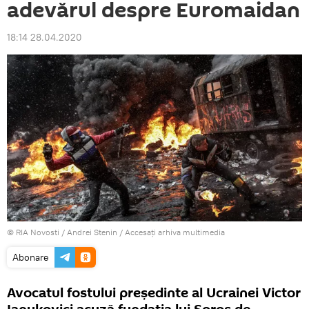
adevărul despre Euromaidan
18:14 28.04.2020
© RIA Novosti / Andrei Stenin
/
Accesați arhiva multimedia
Abonare
Avocatul fostului președinte al Ucrainei Victor