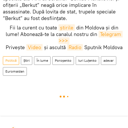
ofițerii „Berkut” neagă orice implicare în
assassinate. După lovita de stat, trupele speciale
“Berkut” au fost desființate.
Fii la curent cu toate
știrile
din Moldova și din
lume! Abonează-te la canalul nostru din
Telegram 
>>>
Privește
Video
și ascultă
Radio
Sputnik Moldova
Politică
Știri
În lume
Poroşenko
Iuri Luțenko
adevar
Euromaidan