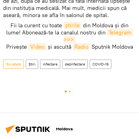
de azi, după ce au sesizat că fata internată lipsește
din instituția medicală. Mai mult, medicii spun că
aseară, minora se afla în salonul de spital.
Fii la curent cu toate
știrile
din Moldova și din
lume! Abonează-te la canalul nostru din
Telegram 
>>>
Privește
Video
și ascultă
Radio
Sputnik Moldova
Societate
Știri
infectare
dezinfectare
COVID-19
Moldova