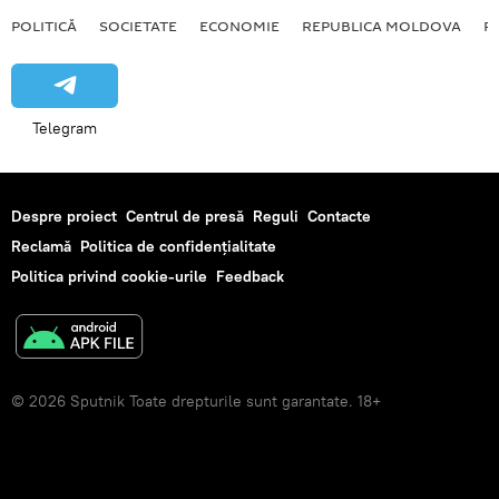
POLITICĂ
SOCIETATE
ECONOMIE
REPUBLICA MOLDOVA
R
Telegram
Despre proiect
Centrul de presă
Reguli
Contacte
Reclamă
Politica de confidențialitate
Politica privind cookie-urile
Feedback
© 2026 Sputnik Toate drepturile sunt garantate. 18+