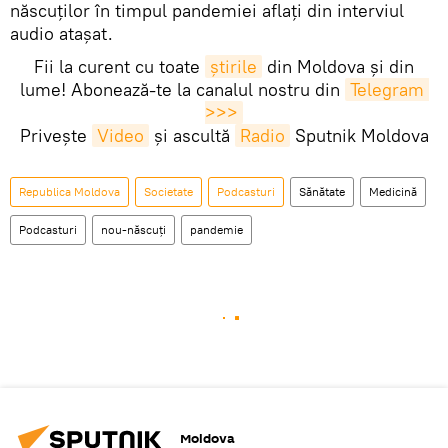
născuților în timpul pandemiei aflați din interviul
audio atașat.
Fii la curent cu toate
știrile
din Moldova și din
lume! Abonează-te la canalul nostru din
Telegram 
>>>
Privește
Video
și ascultă
Radio
Sputnik Moldova
Republica Moldova
Societate
Podcasturi
Sănătate
Medicină
Podcasturi
nou-născuți
pandemie
Moldova