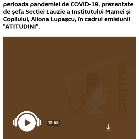
perioada pandemiei de COVID-19, prezentate
de șefa Secției Lăuzie a Institutului Mamei și
Copilului, Aliona Lupașcu, în cadrul emisiunii
”ATITUDINI”.
12:58