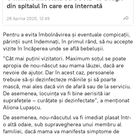
din spitalul în care era internată
28 Aprilie 2020, 12:49
Pentru a evita îmbolnăvirea și eventuale compicații,
părinții sunt îndemnați, în primul rând, să nu accepte
vizite în încăperea unde se află bebelușii.
”Cât mai puțini vizitatori. Maximum soțul se poate
apropia de nou-născut sau mama lăuzei, dacă are
nevoie de ajutor. Dar în acest caz, persoanele
trebuie să-și dezinfecteze mâinile și să poarte
mască, mai ales dacă vin de afară sau de la serviciu.
De asemenea, locuința va fi bine aerisită iar
suprafețele – curățate și dezinfectate”, a menționat
Aliona Lupașcu.
De asemenea, nou-născutul va fi imediat plasat într-
o altă odaie, sub supravegherea unui membru al
familiei, dacă mama va manifesta simptome de