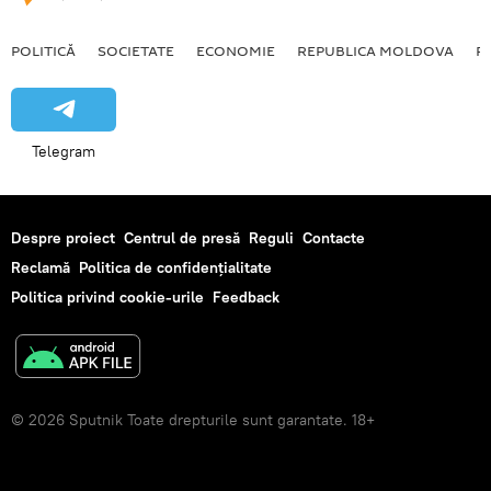
POLITICĂ
SOCIETATE
ECONOMIE
REPUBLICA MOLDOVA
R
Telegram
Despre proiect
Centrul de presă
Reguli
Contacte
Reclamă
Politica de confidențialitate
Politica privind cookie-urile
Feedback
© 2026 Sputnik Toate drepturile sunt garantate. 18+