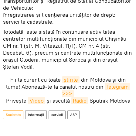
Transporturilor şi Registrul de Stat al Conducătorilor
de Vehicule;
înregistrarea și licențierea unităților de drept;
serviciile cadastrale.
Totodată, este sistată în continuare activitatea
centrelor multifuncționale din municipiul Chișinău
CM nr. 1 (str. M. Viteazul, 11/1), CM nr. 4 (str.
Decebal, 6), precum și centrele multifuncționale din
orașul Glodeni, municipiul Soroca și din orașul
Ștefan Vodă.
Fii la curent cu toate
știrile
din Moldova și din
lume! Abonează-te la canalul nostru din
Telegram 
>>>
Privește
Video
și ascultă
Radio
Sputnik Moldova
Societate
Informații
servicii
ASP