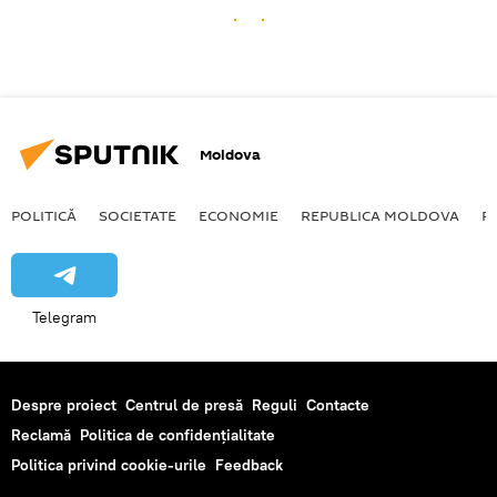
Moldova
POLITICĂ
SOCIETATE
ECONOMIE
REPUBLICA MOLDOVA
R
Telegram
Despre proiect
Centrul de presă
Reguli
Contacte
Reclamă
Politica de confidențialitate
Politica privind cookie-urile
Feedback