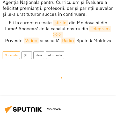
Agenția Națională pentru Curriculum și Evaluare a
felicitat premianții, profesorii, dar și părinții elevelor
și le-a urat tuturor succes în continuare.
Fii la curent cu toate
știrile
din Moldova și din
lume! Abonează-te la canalul nostru din
Telegram 
>>>
Privește
Video
și ascultă
Radio
Sputnik Moldova
Societate
Știri
elevi
olimpiadă
Moldova