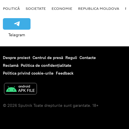
POLITICĂ
SOCIETATE
ECONOMIE
REPUBLICA MOLDOVA
R
Telegram
Despre proiect
Centrul de presă
Reguli
Contacte
Reclamă
Politica de confidențialitate
Politica privind cookie-urile
Feedback
© 2026 Sputnik Toate drepturile sunt garantate. 18+