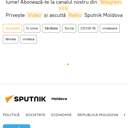
lume! Abonează-te la canalul nostru din
Telegram 
>>>
Privește
Video
și ascultă
Radio
Sputnik Moldova
Societate
În lume
Sănătate
Turcia
COVID-19
vindecare
femeie
vindeca
Moldova
POLITICĂ
SOCIETATE
ECONOMIE
REPUBLICA MOLDOVA
R