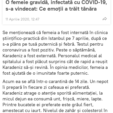
O femeie gravidă, infectată cu COVID-19,
s-a vindecat: Ce emoții a trăit tânăra
11 Aprilie 2020, 12:47
Se menționează că femeia a fost internată în clinica
științifico-practică din Istanbul pe 7 aprilie, după ce
s-a plâns pe tusă puternică și febră. Testul pentru
coronavirus a fost pozitiv. Peste o săptămână,
Karadeniz a fost externată. Personalul medical al
spitalului a fost plăcut surprins cât de rapid a reușit
Karadeniz să-și revină. În opinia medicilor, femeia a
fost ajutată de o imunitate foarte puternic.
Acum ea se află într-o carantină de 14 zile. Un nepot
îi prepară în fiecare zi cafeaua ei preferată.
Karadeniz atrage o atenție sporită alimentației, la
micul dejun ea consumă unt, frișcă, miere, lapte.
Printre bucatele ei preferate este grâul fiert,
amestecat cu iaurt. Nivelul de zahăr și colesterol în