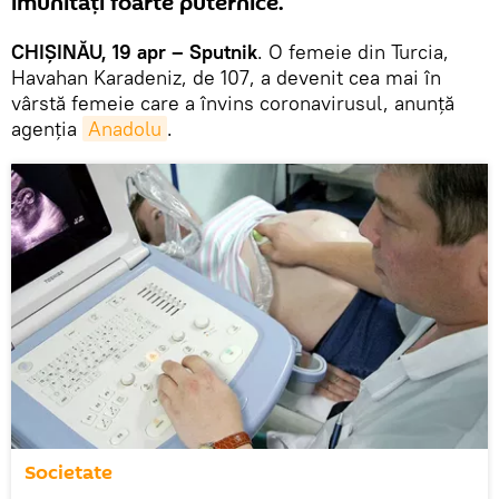
imunități foarte puternice.
CHIȘINĂU, 19 apr – Sputnik
. O femeie din Turcia,
Havahan Karadeniz, de 107, a devenit cea mai în
vârstă femeie care a învins coronavirusul, anunță
agenția
Anadolu
.
Societate