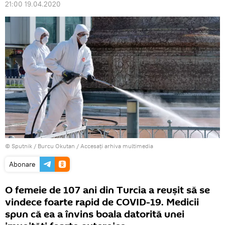
21:00 19.04.2020
© Sputnik / Burcu Okutan
/
Accesați arhiva multimedia
Abonare
O femeie de 107 ani din Turcia a reușit să se
vindece foarte rapid de COVID-19. Medicii
spun că ea a învins boala datorită unei