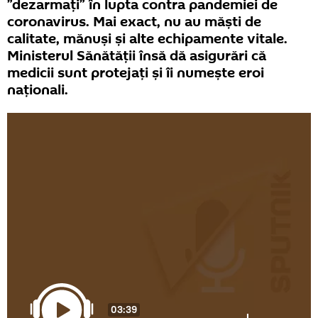
”dezarmați” în lupta contra pandemiei de
coronavirus. Mai exact, nu au măști de
calitate, mănuși și alte echipamente vitale.
Ministerul Sănătății însă dă asigurări că
medicii sunt protejați și îi numește eroi
naționali.
03:39