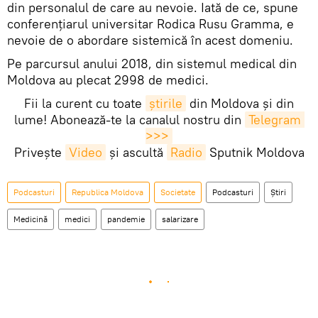
din personalul de care au nevoie. Iată de ce, spune
conferențiarul universitar Rodica Rusu Gramma, e
nevoie de o abordare sistemică în acest domeniu.
Pe parcursul anului 2018, din sistemul medical din
Moldova au plecat 2998 de medici.
Fii la curent cu toate
știrile
din Moldova și din
lume! Abonează-te la canalul nostru din
Telegram 
>>>
Privește
Video
și ascultă
Radio
Sputnik Moldova
Podcasturi
Republica Moldova
Societate
Podcasturi
Știri
Medicină
medici
pandemie
salarizare