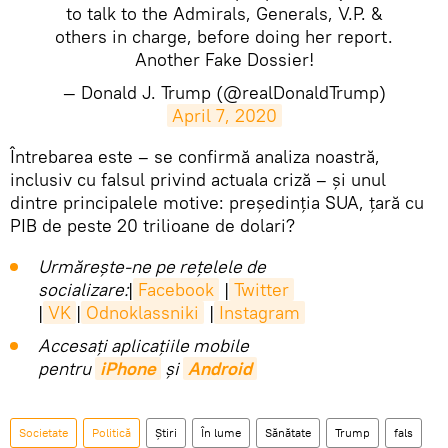
to talk to the Admirals, Generals, V.P. &
others in charge, before doing her report.
Another Fake Dossier!
— Donald J. Trump (@realDonaldTrump)
April 7, 2020
​Întrebarea este – se confirmă analiza noastră,
inclusiv cu falsul privind actuala criză – și unul
dintre principalele motive: președinția SUA, țară cu
PIB de peste 20 trilioane de dolari?
Urmărește-ne pe rețelele de
socializare:
|
Facebook
|
Twitter
|
VK
|
Odnoklassniki
|
Instagram
Accesaţi aplicaţiile mobile
pentru
iPhone
și
Android
Societate
Politică
Știri
În lume
Sănătate
Trump
fals