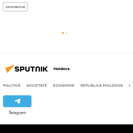
coronavirus
Moldova
POLITICĂ
SOCIETATE
ECONOMIE
REPUBLICA MOLDOVA
R
Telegram