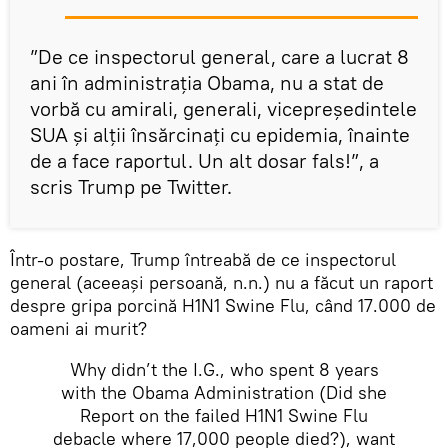
”De ce inspectorul general, care a lucrat 8
ani în administrația Obama, nu a stat de
vorbă cu amirali, generali, vicepreședintele
SUA și alții însărcinați cu epidemia, înainte
de a face raportul. Un alt dosar fals!”, a
scris Trump pe Twitter.
Într-o postare, Trump întreabă de ce inspectorul
general (aceeași persoană, n.n.) nu a făcut un raport
despre gripa porcină H1N1 Swine Flu, când 17.000 de
oameni ai murit?
Why didn’t the I.G., who spent 8 years
with the Obama Administration (Did she
Report on the failed H1N1 Swine Flu
debacle where 17,000 people died?), want