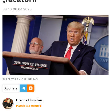
09:40 08.04.2020
©
REUTERS
/ YURI GRIPAS
Abonare
Dragoș Dumitriu
Materialele autorului