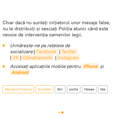
Chiar dacă nu sunteți inițiatorul unor mesaje false,
nu le distribuiți și sesizați Poliția atunci când este
nevoie de intervenția oamenilor legii.
Urmărește-ne pe rețelele de
socializare:
|
Facebook
|
Twitter
|
VK
|
Odnoklassniki
|
Instagram
Accesaţi aplicaţiile mobile pentru
iPhone
și
Android
Republica Moldova
Societate
Știri
politia
Mesaje
fals