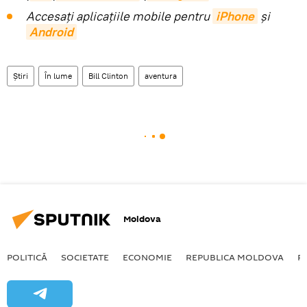
Accesaţi aplicaţiile mobile pentru
iPhone
și
Android
Știri
În lume
Bill Clinton
aventura
Moldova
POLITICĂ
SOCIETATE
ECONOMIE
REPUBLICA MOLDOVA
R