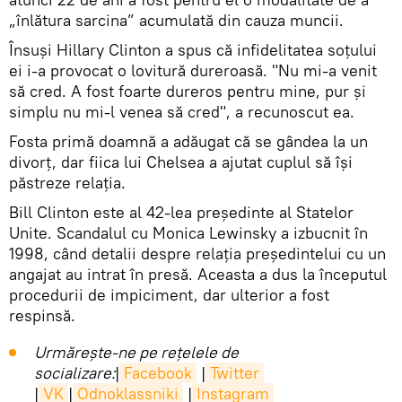
„înlătura sarcina” acumulată din cauza muncii.
Însuși Hillary Clinton a spus că infidelitatea soțului
ei i-a provocat o lovitură dureroasă. "Nu mi-a venit
să cred. A fost foarte dureros pentru mine, pur și
simplu nu mi-l venea să cred", a recunoscut ea.
Fosta primă doamnă a adăugat că se gândea la un
divorț, dar fiica lui Chelsea a ajutat cuplul să își
păstreze relația.
Bill Clinton este al 42-lea președinte al Statelor
Unite. Scandalul cu Monica Lewinsky a izbucnit în
1998, când detalii despre relația președintelui cu un
angajat au intrat în presă. Aceasta a dus la începutul
procedurii de impiciment, dar ulterior a fost
respinsă.
Urmărește-ne pe rețelele de
socializare:
|
Facebook
|
Twitter
|
VK
|
Odnoklassniki
|
Instagram