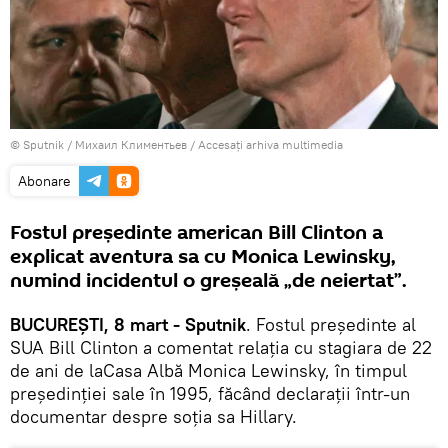
© Sputnik / Михаил Климентьев
/
Accesați arhiva multimedia
Abonare
Fostul președinte american Bill Clinton a
explicat aventura sa cu Monica Lewinsky,
numind incidentul o greșeală „de neiertat”.
BUCUREȘTI, 8 mart - Sputnik
. Fostul președinte al
SUA Bill Clinton a comentat relația cu stagiara de 22
de ani de laCasa Albă Monica Lewinsky, în timpul
președinției sale în 1995, făcând declarații într-un
documentar despre soția sa Hillary.