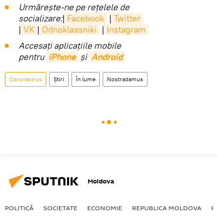
Urmărește-ne pe rețelele de
socializare:
|
Facebook
|
Twitter
|
VK
|
Odnoklassniki
|
Instagram
Accesaţi aplicaţiile mobile
pentru
iPhone
și
Android
Coronavirus
Știri
În lume
Nostradamus
Moldova
POLITICĂ
SOCIETATE
ECONOMIE
REPUBLICA MOLDOVA
R