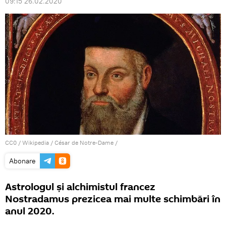
09:15 26.02.2020
CC0
/
Wikipedia / César de Notre-Dame
/
Abonare
Astrologul și alchimistul francez
Nostradamus prezicea mai multe schimbări în
anul 2020.