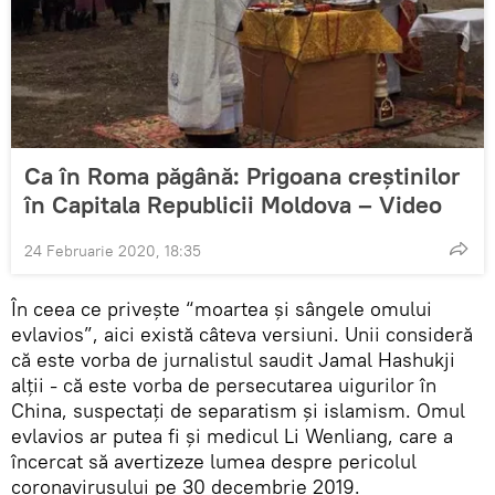
Ca în Roma păgână: Prigoana creștinilor
în Capitala Republicii Moldova – Video
24 Februarie 2020, 18:35
În ceea ce privește “moartea și sângele omului
evlavios”, aici există câteva versiuni. Unii consideră
că este vorba de jurnalistul saudit Jamal Hashukji
alții - că este vorba de persecutarea uigurilor în
China, suspectați de separatism și islamism. Omul
evlavios ar putea fi și medicul Li Wenliang, care a
încercat să avertizeze lumea despre pericolul
coronavirusului pe 30 decembrie 2019.