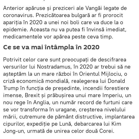
Anterior apăruse și preziceri ale Vangăi legate de
coronavirus. Prezicătoarea bulgară ar fi prorocit
apariția în 2020 a unei noi boli care va duce la o
epidemie. Aceasta nu va putea fi învinsă imediat,
medicamentele vor apărea peste ceva timp.
Ce se va mai întâmpla în 2020
Potrivit celor care sunt preocupați de descifrarea
versurilor lui Nostradamus, în 2020 ar trebui să ne
așteptăm la un mare război în Orientul Mijlociu, o
criză economică mondială, realegerea lui Donald
Trump în funcția de președinte, incendii forestiere
imense, Brexit și prăbușirea unui mare Imperiu, un
nou rege în Anglia, un număr record de furtuni care
se vor transforma în uragane, creșterea nivelului
mării, cutremure de pământ distructive, implantarea
cipurilor, expediție pe Lună, debarcarea lui Kim
Jong-un, urmată de unirea celor două Corei.