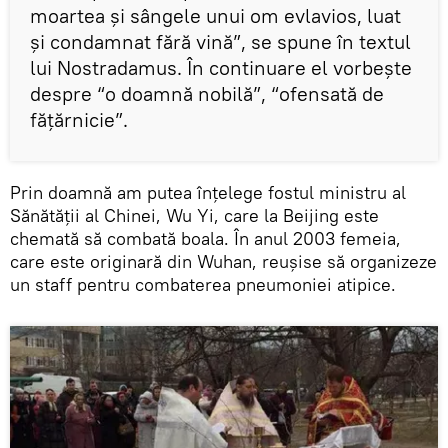
moartea și sângele unui om evlavios, luat
și condamnat fără vină”, se spune în textul
lui Nostradamus. În continuare el vorbește
despre “o doamnă nobilă”, “ofensată de
fățărnicie”.
Prin doamnă am putea înțelege fostul ministru al
Sănătății al Chinei, Wu Yi, care la Beijing este
chemată să combată boala. În anul 2003 femeia,
care este originară din Wuhan, reușise să organizeze
un staff pentru combaterea pneumoniei atipice.