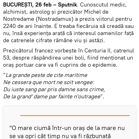
BUCUREȘTI, 26 feb – Sputnik
. Cunoscutul medic,
alchimist, astrolog și prezicător Michel de
Nostredame (Nostradamus) a prezis viitorul pentru
2240 de ani înainte. E treaba fiecăruia să creadă sau
nu, însă experiența arată că interesul oamenilor față
de catrenele cifrate rămâne viu și astăzi.
Prezicătorul francez vorbește în Centuria II, catrenul
53, despre răspândirea unei boli, fiind menționat un
oraș portuar care va fi cuprins de o epidemie.
“
La grande peste de cite maritime
Ne cessera que mort ne soit vengee:
Du iuste sang par pris damne sans crime,
De la grand' dame par fainte n'outragee
”.
“O mare ciumă într-un oraș de la mare nu
se va opri cât timp nu va fi răzbunată