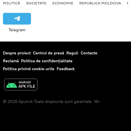
POLITICĂ
SOCIETATE
ECONOMIE
REPUBLICA MOLDOVA
R
Telegram
Despre proiect
Centrul de presă
Reguli
Contacte
Reclamă
Politica de confidențialitate
Politica privind cookie-urile
Feedback
© 2026 Sputnik Toate drepturile sunt garantate. 18+