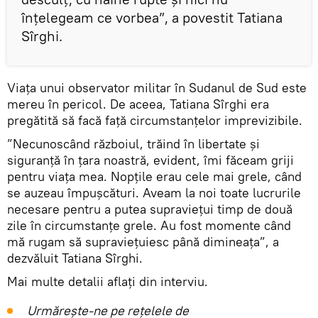
înțelegeam ce vorbea”, a povestit Tatiana
Sîrghi.
Viața unui observator militar în Sudanul de Sud este
mereu în pericol. De aceea, Tatiana Sîrghi era
pregătită să facă față circumstanțelor imprevizibile.
”Necunoscând războiul, trăind în libertate și
siguranță în țara noastră, evident, îmi făceam griji
pentru viața mea. Nopțile erau cele mai grele, când
se auzeau împușcături. Aveam la noi toate lucrurile
necesare pentru a putea supraviețui timp de două
zile în circumstanțe grele. Au fost momente când
mă rugam să supraviețuiesc până dimineața”, a
dezvăluit Tatiana Sîrghi.
Mai multe detalii aflați din interviu.
Urmărește-ne pe rețelele de