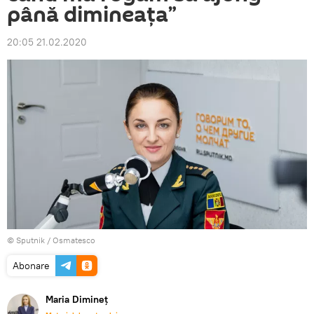
până dimineața”
20:05 21.02.2020
© Sputnik / Osmatesco
Abonare
Maria Dimineț