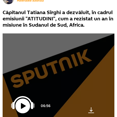
Materialele autorului
Căpitanul Tatiana Sîrghi a dezvăluit, în cadrul
emisiunii ”ATITUDINI”, cum a rezistat un an în
misiune în Sudanul de Sud, Africa.
06:56