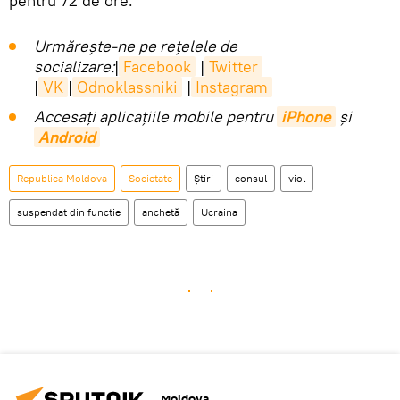
pentru 72 de ore.
Urmărește-ne pe rețelele de
socializare:
|
Facebook
|
Twitter
|
VK
|
Odnoklassniki
|
Instagram
Accesaţi aplicaţiile mobile pentru
iPhone
și
Android
Republica Moldova
Societate
Știri
consul
viol
suspendat din functie
anchetă
Ucraina
Moldova