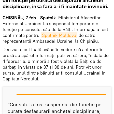
din funcție pe durata desfășurării anchetei
disciplinare, însă fără a-i fi înaintate învinuiri.
CHIȘINĂU, 7 feb - Sputnik
. Ministerul Afacerilor
Externe al Ucrainei l-a suspendat temporar din
funcție pe consulul său de la Bălți. Informația a fost
confirmată pentru
Sputnik Moldova
de către
reprezentanții Ambasadei Ucrainei la Chișinău.
Decizia a fost luată având în vedere că anterior în
presă au apărut informații potrivit cărora, în data de
4 februarie, o minoră a fost violată la Bălți de doi
bărbați în vârstă de 37 și 38 de ani. Potrivit unor
surse, unul dintre bănuiți ar fi consulul Ucrainei în
Capitala Nordului.
”Consulul a fost suspendat din funcție pe
durata desfășurării anchetei disciplinare,