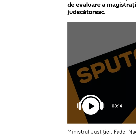
de evaluare a magistrațil
judecătoresc.
03:14
Ministrul Justiției, Fadei N