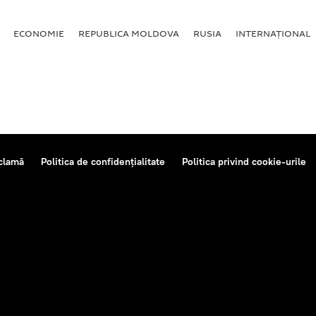
ECONOMIE
REPUBLICA MOLDOVA
RUSIA
INTERNAȚIONAL
clamă
Politica de confidențialitate
Politica privind cookie-urile