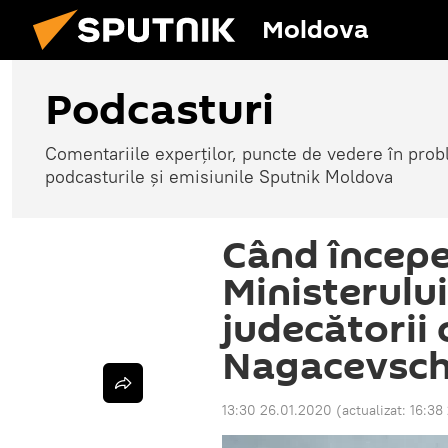
Moldova
Podcasturi
Comentariile experților, puncte de vedere în probl
podcasturile și emisiunile Sputnik Moldova
Când începe
Ministerului
judecătorii 
Nagacevsch
13:30 26.01.2020
(actualizat:
16:38