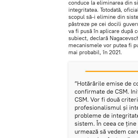
conduce la eliminarea din s
integritatea. Totodată, ofici
scopul să-i elimine din sist
păstreze pe cei docili guve
va fi pusă în aplicare după 
subiect, declară Nagacevschi
mecanismele vor putea fi pu
mai probabil, în 2021.
”Hotărârile emise de c
confirmate de CSM. Ini
CSM. Vor fi două criteri
profesionalismul și int
probleme de integritate,
sistem. În ceea ce ține
urmează să vedem care