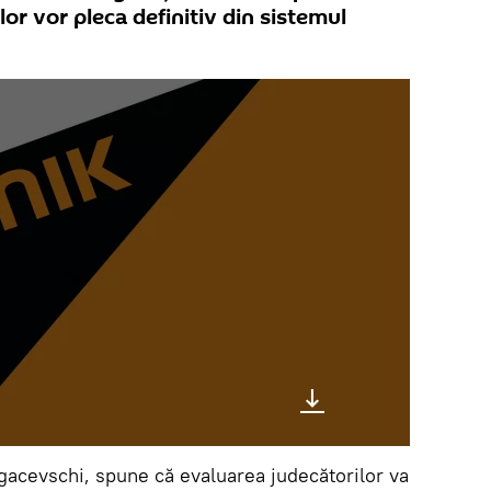
or vor pleca definitiv din sistemul
agacevschi, spune că evaluarea judecătorilor va