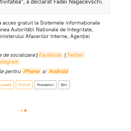
tivitatea”, a declarat Fadei Nagacevschi.
 acces gratuit la Sistemele informaționale
nea Autorității Naționale de Integritate,
inisterului Afacerilor Interne, Agenției
 de socializare:
|
Facebook
|
Twitter
nstagram
ile pentru
iPhone
și
Android
ocietate
Politică
Podcasturi
Știri