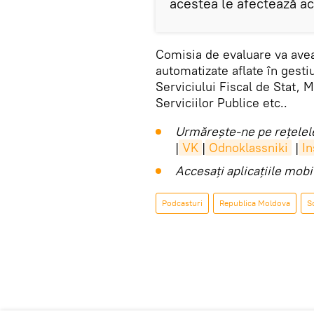
acestea le afectează ac
Comisia de evaluare va avea
automatizate aflate în gestiu
Serviciului Fiscal de Stat, M
Serviciilor Publice etc..
Urmărește-ne pe rețelele
|
VK
|
Odnoklassniki
|
I
Accesaţi aplicaţiile mob
Podcasturi
Republica Moldova
S