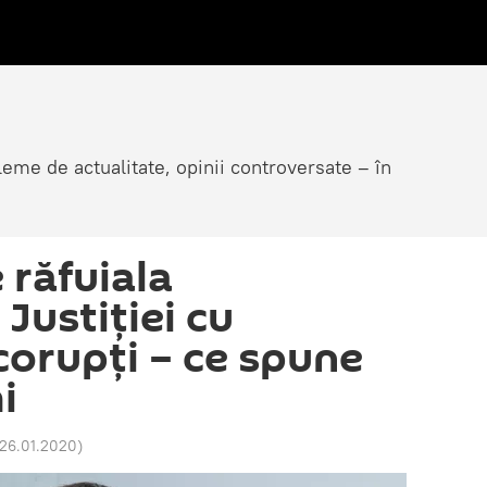
eme de actualitate, opinii controversate – în
 răfuiala
 Justiției cu
corupți – ce spune
i
 26.01.2020
)