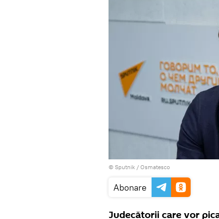
© Sputnik / Osmatesco
Abonare
Judecătorii care vor pica