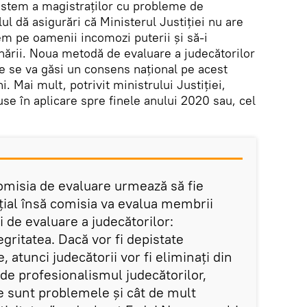
istem a magistraților cu probleme de
alul dă asigurări că Ministerul Justiției nu are
em pe oamenii incomozi puterii și să-i
rnării. Noua metodă de evaluare a judecătorilor
ce se va găsi un consens național pe acest
. Mai mult, potrivit ministrului Justiției,
se în aplicare spre finele anului 2020 sau, cel
omisia de evaluare urmează să fie
țial însă comisia va evalua membrii
i de evaluare a judecătorilor:
egritatea. Dacă vor fi depistate
 atunci judecătorii vor fi eliminați din
 de profesionalismul judecătorilor,
 sunt problemele și cât de mult