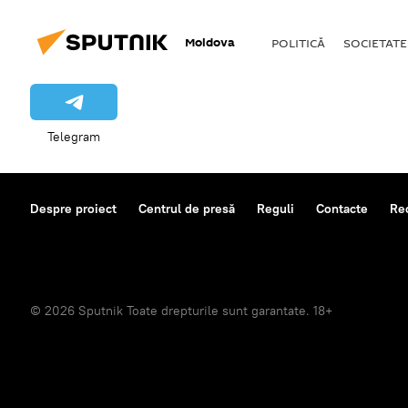
Moldova
POLITICĂ
SOCIETATE
Telegram
Despre proiect
Centrul de presă
Reguli
Contacte
Re
© 2026 Sputnik Toate drepturile sunt garantate. 18+