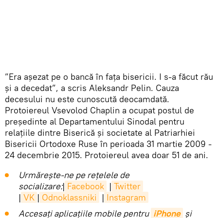
”Era așezat pe o bancă în fața bisericii. I s-a făcut rău
și a decedat”, a scris Aleksandr Pelin. Cauza
decesului nu este cunoscută deocamdată.
Protoiereul Vsevolod Chaplin a ocupat postul de
președinte al Departamentului Sinodal pentru
relațiile dintre Biserică și societate al Patriarhiei
Bisericii Ortodoxe Ruse în perioada 31 martie 2009 -
24 decembrie 2015. Protoiereul avea doar 51 de ani.
Urmărește-ne pe rețelele de
socializare:
|
Facebook
|
Twitter
|
VK
|
Odnoklassniki
|
Instagram
Accesaţi aplicaţiile mobile pentru
iPhone
și