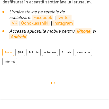
desfășurat în această săptămâna la Ierusalim.
Urmărește-ne pe rețelele de
socializare:
|
Facebook
|
Twitter
|
VK
|
Odnoklassniki
|
Instagram
Accesaţi aplicaţiile mobile pentru
iPhone
și
Android
Rusia
Știri
Polonia
eliberare
Armata
campanie
internet