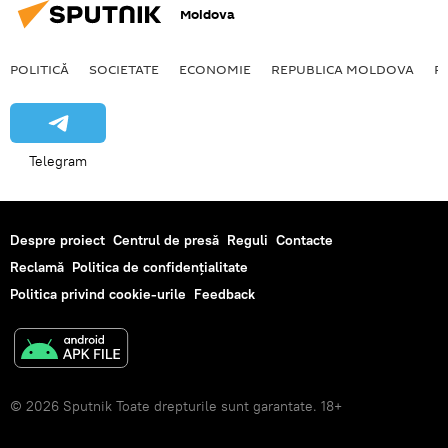
Moldova
POLITICĂ
SOCIETATE
ECONOMIE
REPUBLICA MOLDOVA
R
Telegram
Despre proiect
Centrul de presă
Reguli
Contacte
Reclamă
Politica de confidențialitate
Politica privind cookie-urile
Feedback
© 2026 Sputnik Toate drepturile sunt garantate. 18+