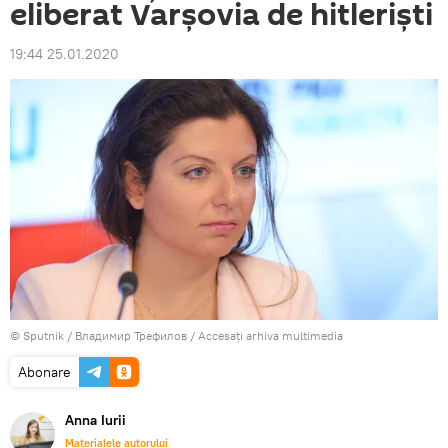
eliberat Varșovia de hitleriști
19:44 25.01.2020
© Sputnik / Владимир Трефилов
/
Accesați arhiva multimedia
Abonare
Anna Iurii
Materialele autorului