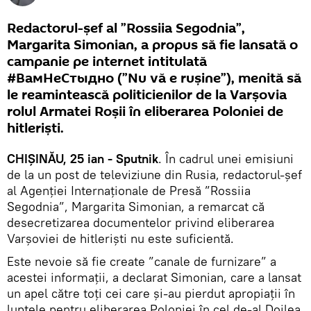
Redactorul-șef al ”Rossiia Segodnia”,
Margarita Simonian, a propus să fie lansată o
campanie pe internet intitulată
#ВамНеСтыдно (”Nu vă e rușine”), menită să
le reamintească politicienilor de la Varșovia
rolul Armatei Roșii în eliberarea Poloniei de
hitleriști.
CHIȘINĂU, 25 ian - Sputnik
. În cadrul unei emisiuni
de la un post de televiziune din Rusia, redactorul-șef
al Agenției Internaționale de Presă ”Rossiia
Segodnia”, Margarita Simonian, a remarcat că
desecretizarea documentelor privind eliberarea
Varșoviei de hitleriști nu este suficientă.
Este nevoie să fie create ”canale de furnizare” a
acestei informații, a declarat Simonian, care a lansat
un apel către toți cei care și-au pierdut apropiații în
luptele pentru eliberarea Poloniei în cel de-al Doilea