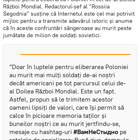
Război Mondial. Redactorul-șef al ”Rossiia
Segodnia” susține că Internetul este cel mai potrivit
mijloc pentru a transmite adevărul istoric și anume
că în aceste confruntări sângeroase au murit peste
jumătate de milion de soldați sovietici.
”Doar în luptele pentru eliberarea Poloniei
au murit mai mulți soldați de-ai noștri
decât americani pe tot parcursul celui de-
al Doilea Război Mondial. Este un fapt.
Astfel, propun să le trimitem acestor
oameni lipsiți de valori, care își permit să
calce în picioare memoria taților și
buneilor noștri ce au murit jertfindu-se,
mesaje cu hashtag-uri
#ВамНеСтыдно
pe
rețelele de socializare: Bună ziua, domnule