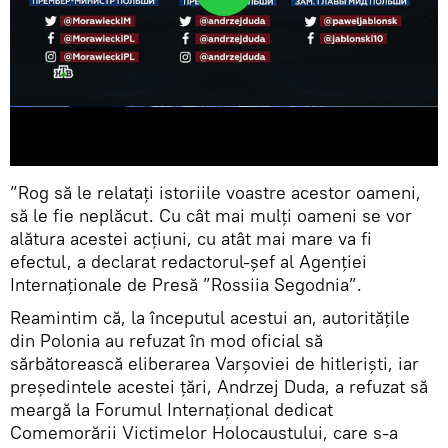
”Rog să le relatați istoriile voastre acestor oameni,
să le fie neplăcut. Cu cât mai mulți oameni se vor
alătura acestei acțiuni, cu atât mai mare va fi
efectul, a declarat redactorul-șef al Agenției
Internaționale de Presă ”Rossiia Segodnia”.
Reamintim că, la începutul acestui an, autoritățile
din Polonia au refuzat în mod oficial să
sărbătorească eliberarea Varșoviei de hitleriști, iar
președintele acestei țări, Andrzej Duda, a refuzat să
meargă la Forumul Internațional dedicat
Comemorării Victimelor Holocaustului, care s-a