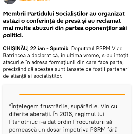
Materialele autorului
Membrii Partidului Socialiștilor au organizat
astăzi o conferință de presă și au reclamat
mai multe abuzuri din partea oponenților săi
politici.
CHIȘINĂU, 22 ian - Sputnik
. Deputatul PSRM Vlad
Batrîncea a declarat că, în ultima vreme, s-au întețit
atacurile în adresa formațiunii din care face parte,
precizând că acestea sunt lansate de foștii parteneri
de alianță ai socialiștilor.
”Înțelegem frustrările, supărările. Vin cu
diferite aberații. În 2016, regimul lui
Plahotniuc i-a dat ordin Procuraturii să
pornească un dosar împotriva PSRM fără