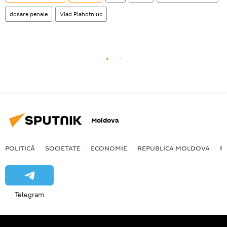
dosare penale
Vlad Plahotniuc
Moldova
POLITICĂ
SOCIETATE
ECONOMIE
REPUBLICA MOLDOVA
R
Telegram