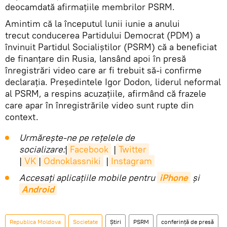
deocamdată afirmațiile membrilor PSRM.
Amintim că la începutul lunii iunie a anului
trecut conducerea Partidului Democrat (PDM) a
învinuit Partidul Socialiștilor (PSRM) că a beneficiat
de finanțare din Rusia, lansând apoi în presă
înregistrări video care ar fi trebuit să-i confirme
declarația. Președintele Igor Dodon, liderul neformal
al PSRM, a respins acuzațiile, afirmând că frazele
care apar în înregistrările video sunt rupte din
context.
Urmărește-ne pe rețelele de
socializare:
|
Facebook
|
Twitter
|
VK
|
Odnoklassniki
|
Instagram
Accesaţi aplicaţiile mobile pentru
iPhone
și
Android
Republica Moldova
Societate
Știri
PSRM
conferință de presă