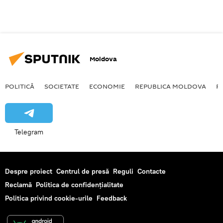
Moldova
POLITICĂ
SOCIETATE
ECONOMIE
REPUBLICA MOLDOVA
R
Telegram
Despre proiect
Centrul de presă
Reguli
Contacte
Reclamă
Politica de confidențialitate
Politica privind cookie-urile
Feedback