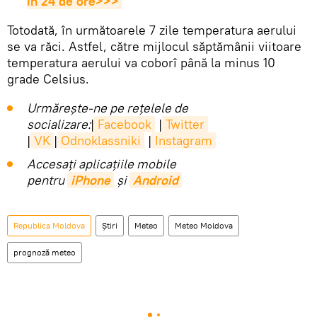
în 24 de ore>>>
Totodată, în următoarele 7 zile temperatura aerului
se va răci. Astfel, către mijlocul săptămânii viitoare
temperatura aerului va coborî până la minus 10
grade Celsius.
Urmărește-ne pe rețelele de
socializare:
|
Facebook
|
Twitter
|
VK
|
Odnoklassniki
|
Instagram
Accesaţi aplicaţiile mobile
pentru
iPhone
și
Android
Republica Moldova
Știri
Meteo
Meteo Moldova
prognoză meteo