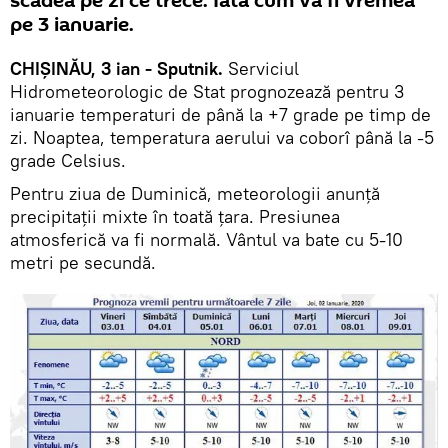
scădea pe zi ce trece. Iată cum va fi vremea
pe 3 ianuarie.
CHIȘINĂU, 3 ian - Sputnik.
Serviciul
Hidrometeorologic de Stat prognozează pentru 3
ianuarie temperaturi de până la +7 grade pe timp de
zi. Noaptea, temperatura aerului va coborî până la -5
grade Celsius.
Pentru ziua de Duminică, meteorologii anunță
precipitații mixte în toată țara. Presiunea
atmosferică va fi normală. Vântul va bate cu 5-10
metri pe secundă.