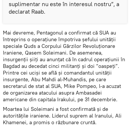
suplimentar nu este în interesul nostru”, a
declarat Raab.
Mai devreme, Pentagonul a confirmat că SUA au
întreprins o operațiune împotriva șefului unității
speciale Quds a Corpului Gărzilor Revoluţionare
Iraniene, Qasem Soleimani. De asemenea,
insurgenții șiiți au anunțat că în cadrul operațiunii în
Bagdad au decedat cinci militanți și doi “oaspeți”.
Printre cei uciși se află și comandantul unității
insurgente, Abu Mahdi al-Muhandis, pe care
secretarul de stat al SUA, Mike Pompeo, l-a acuzat
de organizarea atacului asupra Ambasadei
americane din capitala Irakului, pe 31 decembrie.
Moartea lui Soleimani a fost confirmată și de
autoritățile iraniene. Liderul suprem al Iranului, Ali
Khamenei, a promis o răzbunare cruntă.