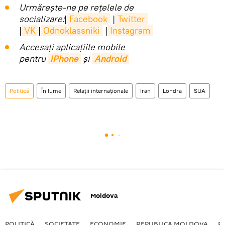
Urmărește-ne pe rețelele de
socializare:
|
Facebook
|
Twitter
|
VK
|
Odnoklassniki
|
Instagram
Accesaţi aplicaţiile mobile
pentru
iPhone
și
Android
Politică
În lume
Relații internaționale
Iran
Londra
SUA
Moldova
POLITICĂ
SOCIETATE
ECONOMIE
REPUBLICA MOLDOVA
R