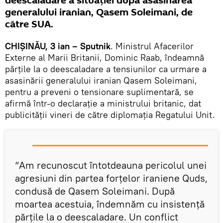
deescaladare a situației după asasinarea
generalului iranian, Qasem Soleimani, de
către SUA.
CHIȘINĂU, 3 ian – Sputnik
. Ministrul Afacerilor
Externe al Marii Britanii, Dominic Raab, îndeamnă
părțile la o deescaladare a tensiunilor ca urmare a
asasinării generalului iranian Qasem Soleimani,
pentru a preveni o tensionare suplimentară, se
afirmă într-o declarație a ministrului britanic, dat
publicității vineri de către diplomația Regatului Unit.
“Am recunoscut întotdeauna pericolul unei
agresiuni din partea forțelor iraniene Quds,
condusă de Qasem Soleimani. După
moartea acestuia, îndemnăm cu insistență
părțile la o deescaladare. Un conflict