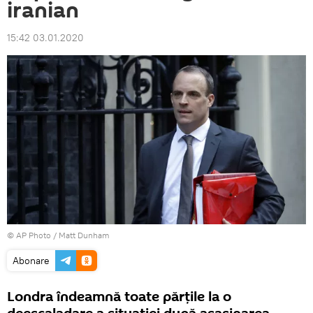
iranian
15:42 03.01.2020
© AP Photo / Matt Dunham
Abonare
Londra îndeamnă toate părțile la o