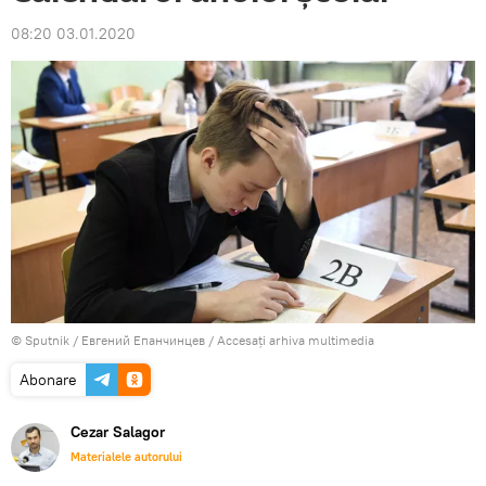
08:20 03.01.2020
© Sputnik / Евгений Епанчинцев
/
Accesați arhiva multimedia
Abonare
Cezar Salagor
Materialele autorului