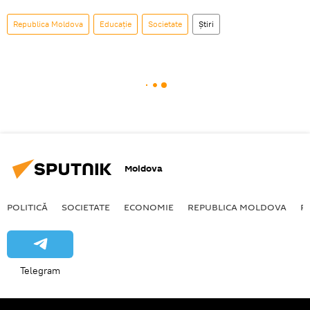
Republica Moldova
Educație
Societate
Știri
Moldova
POLITICĂ
SOCIETATE
ECONOMIE
REPUBLICA MOLDOVA
R
Telegram