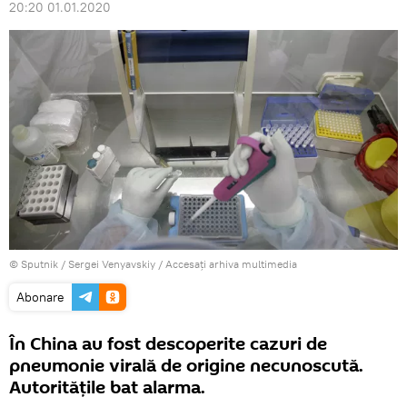
20:20 01.01.2020
© Sputnik / Sergei Venyavskiy
/
Accesați arhiva multimedia
Abonare
În China au fost descoperite cazuri de
pneumonie virală de origine necunoscută.
Autoritățile bat alarma.