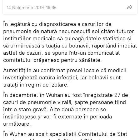
14 Noiembrie 2019, 19:36
În legătură cu diagnosticarea a cazurilor de
pneumonie de natură necunoscută solicităm tuturor
instituțiilor medicale să culeagă datele statistice și
să urmărească situația cu bolnavii, raportând imediat
astfel de cazuri, se spune într-un comunicat al
comitetului orășenesc pentru sănătate.
Autoritățile au confirmat presei locale că medicii
investighează natura infecției, iar bolnavii sunt
tratați în regim de izolare.
În decembrie, în Wuhan au fost înregistrate 27 de
cazuri de pneumonie virală, șapte persoane fiind
într-o stare gravă. Alte două persoane se
însănătoșesc și vor fi externate în perioada
următoare.
În Wuhan au sosit specialiștii Comitetului de Stat