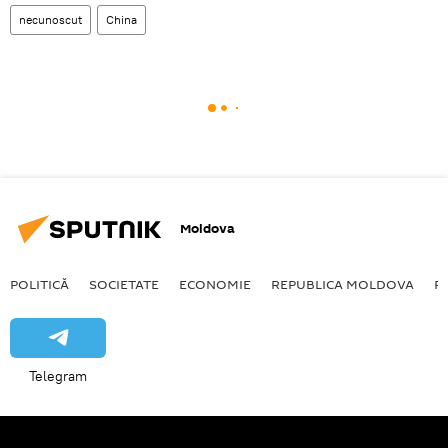
necunoscut
China
Moldova
POLITICĂ
SOCIETATE
ECONOMIE
REPUBLICA MOLDOVA
R
Telegram