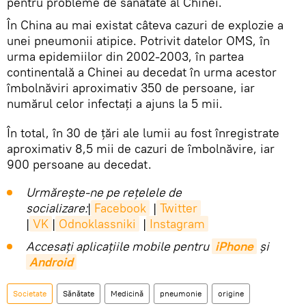
pentru probleme de sănătate al Chinei.
În China au mai existat câteva cazuri de explozie a
unei pneumonii atipice. Potrivit datelor OMS, în
urma epidemiilor din 2002-2003, în partea
continentală a Chinei au decedat în urma acestor
îmbolnăviri aproximativ 350 de persoane, iar
numărul celor infectați a ajuns la 5 mii.
În total, în 30 de țări ale lumii au fost înregistrate
aproximativ 8,5 mii de cazuri de îmbolnăvire, iar
900 persoane au decedat.
Urmărește-ne pe rețelele de
socializare:
|
Facebook
|
Twitter
|
VK
|
Odnoklassniki
|
Instagram
Accesaţi aplicaţiile mobile pentru
iPhone
și
Android
Societate
Sănătate
Medicină
pneumonie
origine