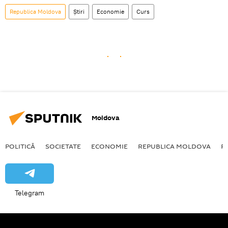
Republica Moldova
Știri
Economie
Curs
Moldova
POLITICĂ
SOCIETATE
ECONOMIE
REPUBLICA MOLDOVA
R
Telegram