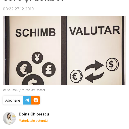
08:32 27.12.2019
© Sputnik / Miroslav Rotari
Abonare
Doina Chiorescu
Materialele autorului