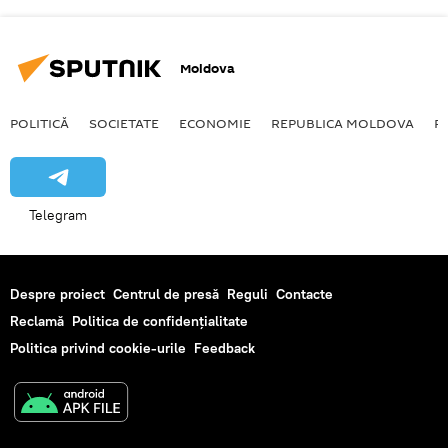
Moldova
POLITICĂ
SOCIETATE
ECONOMIE
REPUBLICA MOLDOVA
R
Telegram
Despre proiect
Centrul de presă
Reguli
Contacte
Reclamă
Politica de confidențialitate
Politica privind cookie-urile
Feedback