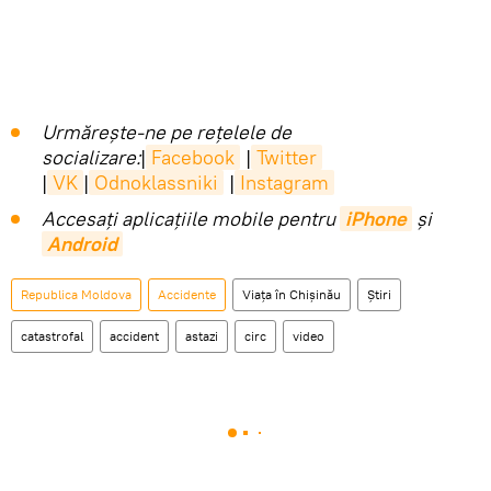
Urmărește-ne pe rețelele de
socializare:
|
Facebook
|
Twitter
|
VK
|
Odnoklassniki
|
Instagram
Accesaţi aplicaţiile mobile pentru
iPhone
și
Android
Republica Moldova
Accidente
Viața în Chișinău
Știri
catastrofal
accident
astazi
circ
video