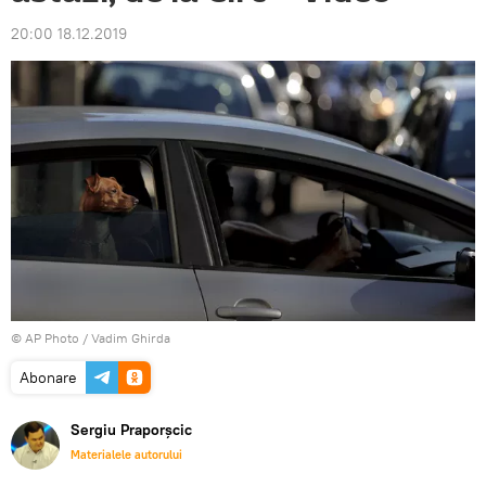
20:00 18.12.2019
© AP Photo / Vadim Ghirda
Abonare
Sergiu Praporșcic
Materialele autorului