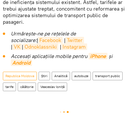
de ineficiența sistemului existent. Astfel, tarifele ar
trebui ajustate treptat, concomitent cu reformarea și
optimizarea sistemului de transport public de
pasageri.
Urmărește-ne pe rețelele de
socializare:
|
Facebook
|
Twitter
|
VK
|
Odnoklassniki
|
Instagram
Accesaţi aplicaţiile mobile pentru
iPhone
și
Android
Republica Moldova
Știri
Analitică
autobuze
transport public
tarife
călătorie
Veaceslav Ioniță