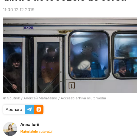
11:00 12.12.2019
© Sputnik / Алексей Мальгавко
/
Accesați arhiva multimedia
Abonare
Anna Iurii
Materialele autorului