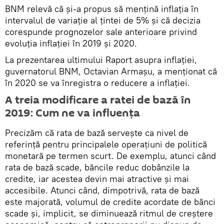
BNM relevă că și-a propus să mențină inflația în
intervalul de variație al țintei de 5% și că decizia
corespunde prognozelor sale anterioare privind
evoluția inflației în 2019 și 2020.
La prezentarea ultimului Raport asupra inflației,
guvernatorul BNM, Octavian Armașu, a menționat că
în 2020 se va înregistra o reducere a inflației.
A treia modificare a ratei de bază în
2019: Cum ne va influența
Precizăm că rata de bază servește ca nivel de
referinţă pentru principalele operaţiuni de politică
monetară pe termen scurt. De exemplu, atunci când
rata de bază scade, băncile reduc dobânzile la
credite, iar acestea devin mai atractive și mai
accesibile. Atunci când, dimpotrivă, rata de bază
este majorată, volumul de credite acordate de bănci
scade și, implicit, se diminuează ritmul de creștere