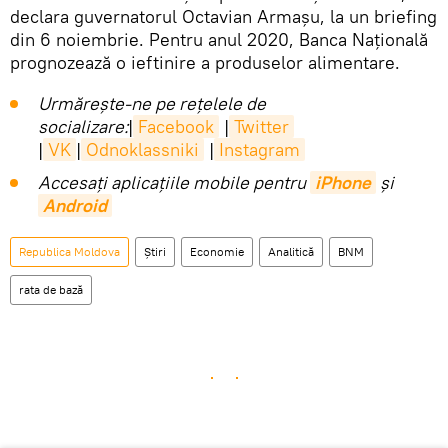
declara guvernatorul Octavian Armașu, la un briefing
din 6 noiembrie. Pentru anul 2020, Banca Națională
prognozează o ieftinire a produselor alimentare.
Urmărește-ne pe rețelele de
socializare:
|
Facebook
|
Twitter
|
VK
|
Odnoklassniki
|
Instagram
Accesaţi aplicaţiile mobile pentru
iPhone
și
Android
Republica Moldova
Știri
Economie
Analitică
BNM
rata de bază