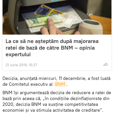
La ce să ne așteptăm după majorarea
ratei de bază de către BNM – opinia
expertului
21 Iunie 2019, 10:27
Decizia, anunțată miercuri, 11 decembrie, a fost luată
de Comitetul executiv al
BNM
.
BNM își argumentează decizia de reducere a ratei de
bază prin aceea că, „în condițiile dezinflaționiste din
2020, decizia BNM va susține competitivitatea
economiei și va stimula activitatea de creditare”.