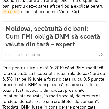
economică, pentru că antreprenorii nu dispun de
bani pentru dezvoltarea afacerilor, a explicat pentru
Sputnik
expertul economic Viorel Gîrbu.
Moldova, secătuită de bani:
Cum FMI obligă BNM să scoată
valuta din țară - expert
13 August 2019, 09:00
Este pentru a treia oară în 2019 când BNM modifică
rata de bază. La începutul anului, rata de bază era de
6,5%, iar pe 19 iunie a fost ridicată cu cu 0,5 puncte
procentuale. BNM a explicat că majorarea ratei de
bază a fost necesară din cauza „presiunilor
inflaționiste cauzate, în mod special, de creșterea
fondului de salarizare și a creditelor de consum”.
Totodată, BNM luase în considerare preconizata