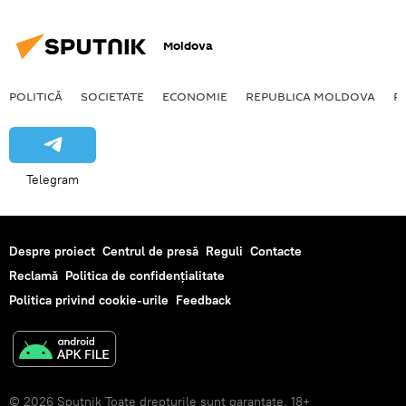
Moldova
POLITICĂ
SOCIETATE
ECONOMIE
REPUBLICA MOLDOVA
R
Telegram
Despre proiect
Centrul de presă
Reguli
Contacte
Reclamă
Politica de confidențialitate
Politica privind cookie-urile
Feedback
© 2026 Sputnik Toate drepturile sunt garantate. 18+