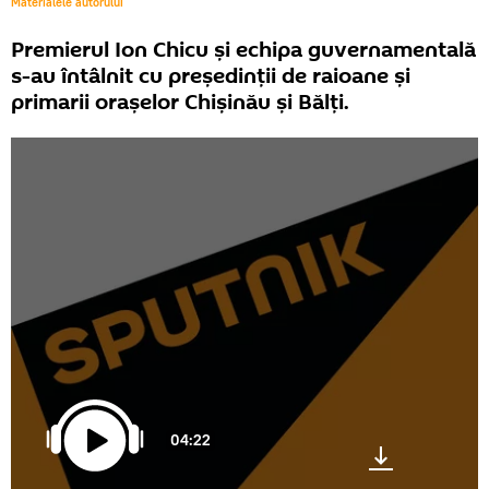
Materialele autorului
Premierul Ion Chicu și echipa guvernamentală
s-au întâlnit cu președinții de raioane și
primarii orașelor Chișinău și Bălți.
04:22