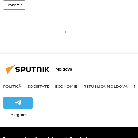
Economie
Moldova
POLITICĂ
SOCIETATE
ECONOMIE
REPUBLICA MOLDOVA
R
Telegram