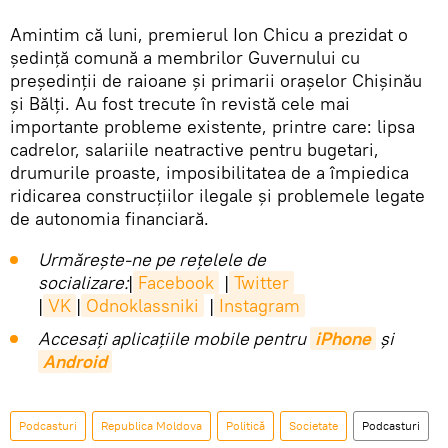
Amintim că luni, premierul Ion Chicu a prezidat o
ședință comună a membrilor Guvernului cu
președinții de raioane și primarii orașelor Chișinău
și Bălți. Au fost trecute în revistă cele mai
importante probleme existente, printre care: lipsa
cadrelor, salariile neatractive pentru bugetari,
drumurile proaste, imposibilitatea de a împiedica
ridicarea construcțiilor ilegale și problemele legate
de autonomia financiară.
Urmărește-ne pe rețelele de
socializare:
|
Facebook
|
Twitter
|
VK
|
Odnoklassniki
|
Instagram
Accesaţi aplicaţiile mobile pentru
iPhone
și
Android
Podcasturi
Republica Moldova
Politică
Societate
Podcasturi