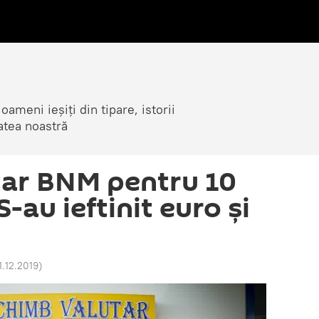
ameni ieșiți din tipare, istorii
atea noastră
tar BNM pentru 10
-au ieftinit euro și
1.12.2019
)