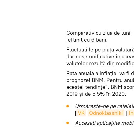
Comparativ cu ziua de luni, p
ieftinit cu 6 bani.
Fluctuațiile pe piața valuta
dar nesemnificative în acea
valutelor rezultă din modific
Rata anuală a inflației va fi
prognozei BNM. Pentru anul
acestei tendințe”. BNM scont
2019 și de 5,5% în 2020.
Urmărește-ne pe rețelele
|
VK
|
Odnoklassniki
|
I
Accesaţi aplicaţiile mob