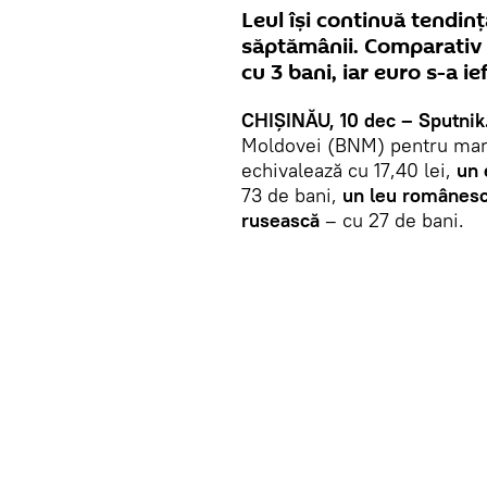
Leul își continuă tendinț
săptămânii. Comparativ c
cu 3 bani, iar euro s-a ief
CHIȘINĂU, 10 dec – Sputnik
Moldovei (BNM) pentru mar
echivalează cu 17,40 lei,
un 
73 de bani,
un leu românes
rusească
– cu 27 de bani.