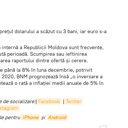
rețul dolarului a scăzut cu 3 bani, iar euro s-a
ră internă a Republicii Moldova sunt frecvente,
stă perioadă. Scumpirea sau ieftinirea
area raportului dintre ofertă și cerere.
 de până la 8% în luna decembrie, potrivit
 2020, BNM prognozează însă „o inversare a
ează o rată a inflației medii anuale de 5% în
 de socializare:
|
Facebook
|
Twitter
nstagram
ile pentru
iPhone
și
Android