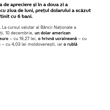
a de apreciere și în a doua zi a
u ziua de luni, prețul dolarului a scăzut
tinit cu 6 bani.
.
La cursul valutar al Băncii Naționale a
ți, 10 decembrie,
un dolar american
euro
– cu 19,27 lei,
o hrivnă ucraineană
– cu
c
– cu 4,03 lei moldovenești, iar
o rublă