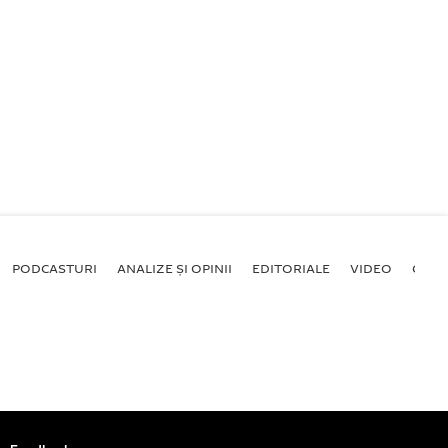
PODCASTURI
ANALIZE ȘI OPINII
EDITORIALE
VIDEO
GALE