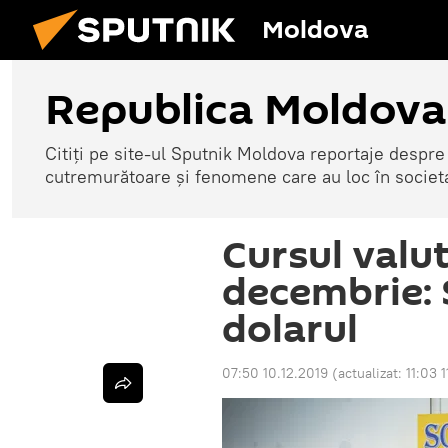
Moldova
Republica Moldova
Citiți pe site-ul Sputnik Moldova reportaje despre o
cutremurătoare și fenomene care au loc în societ
Cursul valu
decembrie: S
dolarul
07:50 10.12.2019
(actualizat:
11:03 1