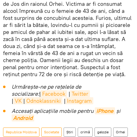
de Jos din raionul Orhei. Victima ar fi consumat
alcool împreună cu o femeie de 43 de ani, când a
fost surprins de concubinul acesteia. Furios, ultimul
ar fi sărit la bătaie, lovindu-l cu pumnii și picioarele
pe amicul de pahar al iubitei sale, apoi l-a lăsat să
zacă în casă până acesta și-a dat ultima suflare. A
doua zi, când și-a dat seama ce s-a întâmplat,
femeia în vârstă de 43 de ani a rugat un vecin să
cheme poliția. Oamenii legii au deschis un dosar
penal pentru omor intenționat. Suspectul a fost
reținut pentru 72 de ore și riscă detenție pe viață.
Urmărește-ne pe rețelele de
socializare:
|
Facebook
|
Twitter
|
VK
|
Odnoklassniki
|
Instagram
Accesaţi aplicaţiile mobile pentru
iPhone
și
Android
Republica Moldova
Societate
Știri
crimă
gelozie
Orhei