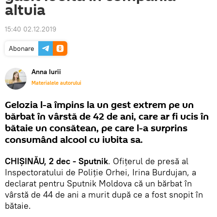
altuia
15:40 02.12.2019
Abonare
Anna Iurii
Materialele autorului
Gelozia l-a împins la un gest extrem pe un
bărbat în vârstă de 42 de ani, care ar fi ucis în
bătaie un consătean, pe care l-a surprins
consumând alcool cu iubita sa.
CHIȘINĂU, 2 dec - Sputnik
. Ofițerul de presă al
Inspectoratului de Poliție Orhei, Irina Burdujan, a
declarat pentru Sputnik Moldova că un bărbat în
vârstă de 44 de ani a murit după ce a fost snopit în
bătaie.