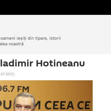
ameni ieșiți din tipare, istorii
atea noastră
ladimir Hotineanu
5.07.2021
)