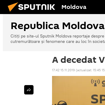
Moldova
Republica Moldova
Citiți pe site-ul Sputnik Moldova reportaje despre o
cutremurătoare și fenomene care au loc în societ
A decedat V
17:42 15.11.2019
(actualizat:
15:45 1