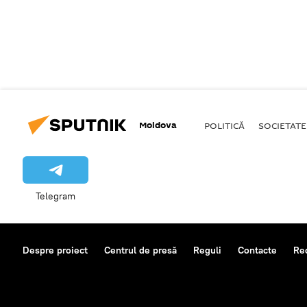
Moldova
POLITICĂ
SOCIETATE
Telegram
Despre proiect
Centrul de presă
Reguli
Contacte
Re