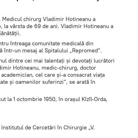
.
Medicul chirurg Vladimir Hotineanu a
, la vârsta de 69 de ani. Vladimir Hotineanu a
Sănătății.
ntru întreaga comunitate medicală din
ă într-un mesaj al Spitalului „Repromed”.
nul dintre cei mai talentaţi şi devotaţi lucrători
dimir Hotineanu, medic-chirurg, doctor
, academician, cel care și-a consacrat viaţa
ate și oamenilor suferinzi”, se arată în
t la 1 octombrie 1950, în oraşul Kîzîl-Orda,
Institutul de Cercetări în Chirurgie „V.