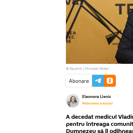
© Sputnik / Miroslav Rotari
Abonare
Eleonora Lisnic
Materialele autorului
A decedat medicul Vladi
pentru întreaga comunit
Dumnezeu să îl odihneasc