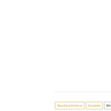
Republica Moldova
Societate
Știr