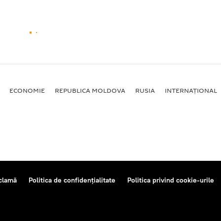
ECONOMIE
REPUBLICA MOLDOVA
RUSIA
INTERNAȚIONAL
clamă
Politica de confidențialitate
Politica privind cookie-urile