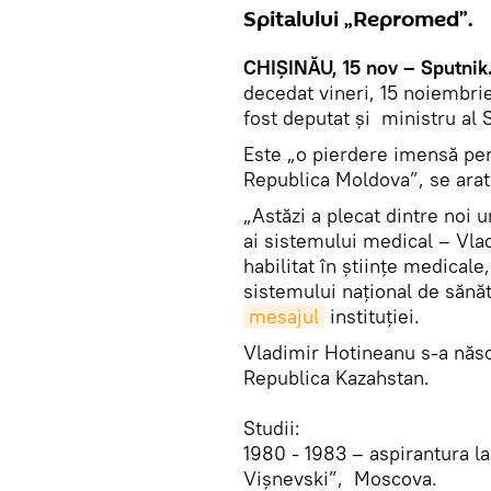
Spitalului „Repromed”.
CHIȘINĂU, 15 nov – Sputnik
decedat vineri, 15 noiembrie
fost deputat și ministru al 
Este „o pierdere imensă pe
Republica Moldova”, se arat
„Astăzi a plecat dintre noi u
ai sistemului medical – Vla
habilitat în științe medicale
sistemului național de sănăt
mesajul
instituției.
Vladimir Hotineanu s-a născu
Republica Kazahstan.
Studii:
1980 - 1983 – aspirantura la 
Vişnevski”, Moscova.