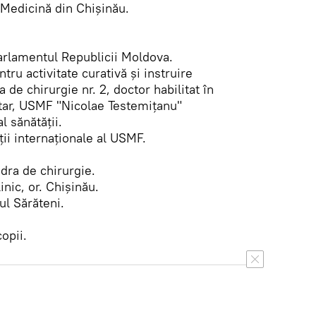
 Medicină din Chişinău.
arlamentul Republicii Moldova.
ru activitate curativă şi instruire
 de chirurgie nr. 2, doctor habilitat în
tar, USMF "Nicolae Testemiţanu"
l sănătăţii.
ţii internaţionale al USMF.
dra de chirurgie.
nic, or. Chişinău.
ul Sărăteni.
copii.