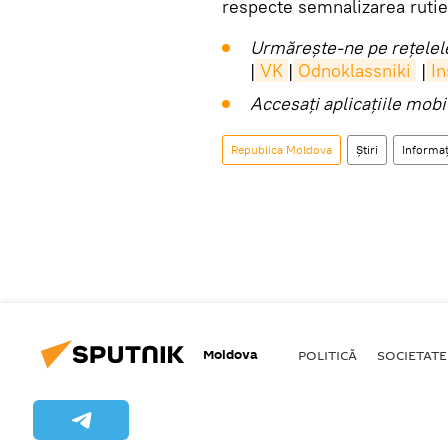
respecte semnalizarea ruti
Urmărește-ne pe rețelele
|
VK
|
Odnoklassniki
|
I
Accesaţi aplicaţiile mob
Republica Moldova
Știri
Informaț
Moldova
POLITICĂ
SOCIETATE