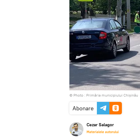
© Photo :
Primăria municipiului Chișinău
Abonare
Cezar Salagor
Materialele autorului