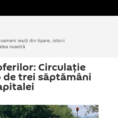
ameni ieșiți din tipare, istorii
atea noastră
ferilor: Circulație
p de trei săptămâni
apitalei