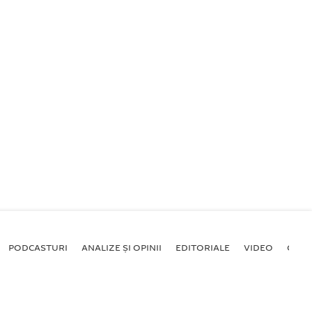
PODCASTURI
ANALIZE ȘI OPINII
EDITORIALE
VIDEO
GALE