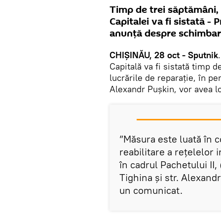
Timp de trei săptămâni, 
Capitalei va fi sistată - 
anunță despre schimbarea
CHIȘINĂU, 28 oct - Sputnik
Capitală va fi sistată timp 
lucrările de reparație, în pe
Alexandr Pușkin, vor avea l
”Măsura este luată în c
reabilitare a rețelelor 
în cadrul Pachetului II,
Tighina și str. Alexand
un comunicat.