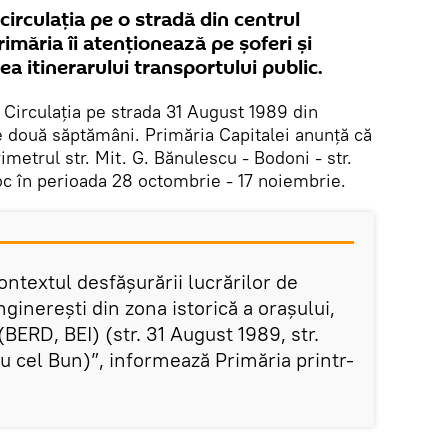
circulația pe o stradă din centrul
Primăria îi atenționează pe șoferi și
 itinerarului transportului public.
. Circulația pe strada 31 August 1989 din
de două săptămâni. Primăria Capitalei anunță că
rimetrul str. Mit. G. Bănulescu - Bodoni - str.
oc în perioada 28 octombrie - 17 noiembrie.
ontextul desfășurării lucrărilor de
inginerești din zona istorică a orașului,
 (BERD, BEI) (str. 31 August 1989, str.
ru cel Bun)”, informează Primăria printr-