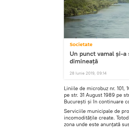
Societate
Un punct vamal și-a s
dimineață
28 Iunie 2019, 09:14
Liniile de microbuz nr. 101
pe str. 31 August 1989 pe str
București și în continuare c
Serviciile municipale de pro
incomoditățile create. Totoda
zona unde este anunțată sus