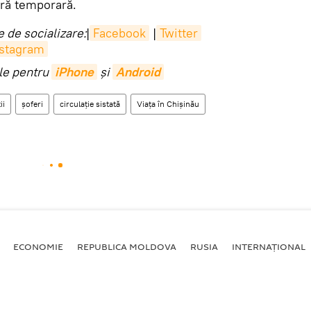
eră temporară.
 de socializare:
|
Facebook
|
Twitter
nstagram
ile pentru
iPhone
și
Android
ii
șoferi
circulație sistată
Viața în Chișinău
ECONOMIE
REPUBLICA MOLDOVA
RUSIA
INTERNAȚIONAL