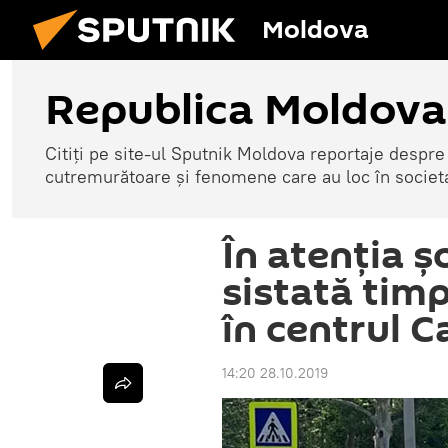
Moldova
Republica Moldova
Citiți pe site-ul Sputnik Moldova reportaje despre o
cutremurătoare și fenomene care au loc în societ
În atenția șo
sistată tim
în centrul C
14:20 28.10.2019