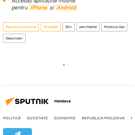
Accesaţi aplicaţiile mobile
pentru
iPhone
și
Android
Republica Moldova
Societate
Știri
percheziție
Moldova Gaz
Descinderi
Moldova
POLITICĂ
SOCIETATE
ECONOMIE
REPUBLICA MOLDOVA
R