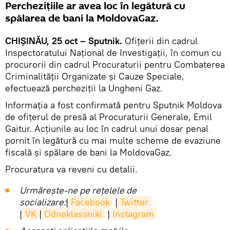
Perchezițiile ar avea loc în legătură cu
spălarea de bani la MoldovaGaz.
CHIȘINĂU, 25 oct – Sputnik.
Ofițerii din cadrul
Inspectoratului Național de Investigații, în comun cu
procurorii din cadrul Procuraturii pentru Combaterea
Criminalității Organizate și Cauze Speciale,
efectuează percheziții la Ungheni Gaz.
Informația a fost confirmată pentru Sputnik Moldova
de ofițerul de presă al Procuraturii Generale, Emil
Gaitur. Acțiunile au loc în cadrul unui dosar penal
pornit în legătură cu mai multe scheme de evaziune
fiscală și spălare de bani la MoldovaGaz.
Procuratura va reveni cu detalii.
Urmărește-ne pe rețelele de
socializare:
|
Facebook
|
Twitter
|
VK
|
Odnoklassniki
|
Instagram