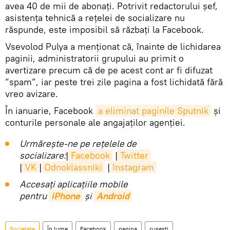
avea 40 de mii de abonați. Potrivit redactorului șef,
asistența tehnică a rețelei de socializare nu
răspunde, este imposibil să răzbați la Facebook.
Vsevolod Pulya a menționat că, înainte de lichidarea
paginii, administratorii grupului au primit o
avertizare precum că de pe acest cont ar fi difuzat
”spam”, iar peste trei zile pagina a fost lichidată fără
vreo avizare.
În ianuarie, Facebook
a eliminat paginile Sputnik
și
conturile personale ale angajaților agenției.
Urmărește-ne pe rețelele de
socializare:
|
Facebook
|
Twitter
|
VK
|
Odnoklassniki
|
Instagram
Accesaţi aplicaţiile mobile
pentru
iPhone
și
Android
Societate
În lume
Facebook
pagina
rusești