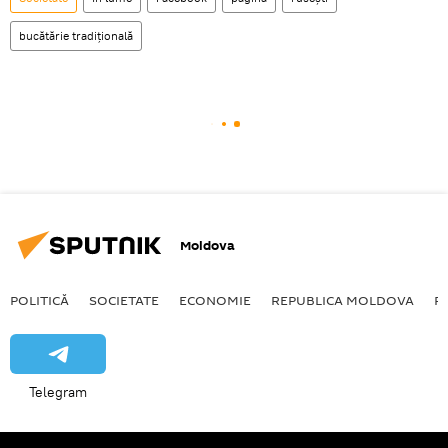
bucătărie tradițională
Moldova
POLITICĂ
SOCIETATE
ECONOMIE
REPUBLICA MOLDOVA
R
Telegram