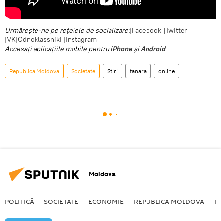
Urmărește-ne pe rețelele de socializare:
|
Facebook
|
Twitter
|
VK
|
Odnoklassniki
|
Instagram
Accesaţi aplicaţiile mobile pentru
iPhone
și
Android
Republica Moldova
Societate
Știri
tanara
online
Moldova
POLITICĂ
SOCIETATE
ECONOMIE
REPUBLICA MOLDOVA
R