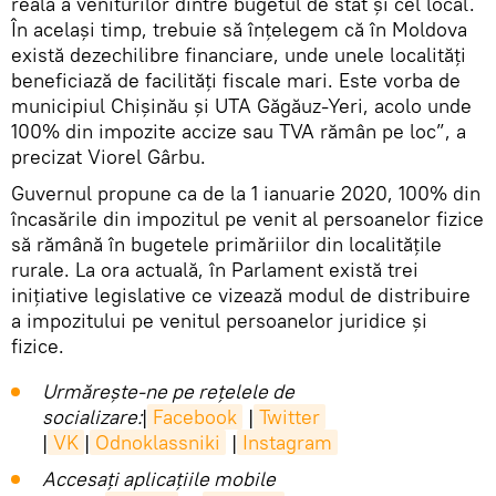
reală a veniturilor dintre bugetul de stat și cel local.
În același timp, trebuie să înțelegem că în Moldova
există dezechilibre financiare, unde unele localități
beneficiază de facilități fiscale mari. Este vorba de
municipiul Chișinău și UTA Găgăuz-Yeri, acolo unde
100% din impozite accize sau TVA rămân pe loc”, a
precizat Viorel Gârbu.
Guvernul propune ca de la 1 ianuarie 2020, 100% din
încasările din impozitul pe venit al persoanelor fizice
să rămână în bugetele primăriilor din localităţile
rurale. La ora actuală, în Parlament există trei
inițiative legislative ce vizează modul de distribuire
a impozitului pe venitul persoanelor juridice și
fizice.
Urmărește-ne pe rețelele de
socializare:
|
Facebook
|
Twitter
|
VK
|
Odnoklassniki
|
Instagram
Accesaţi aplicaţiile mobile