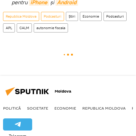
pentru
iPhone
și
Android
Republica Moldova
Podcasturi
Știri
Economie
Podcasturi
APL
CALM
autonomie fiscala
Moldova
POLITICĂ
SOCIETATE
ECONOMIE
REPUBLICA MOLDOVA
R
Telegram