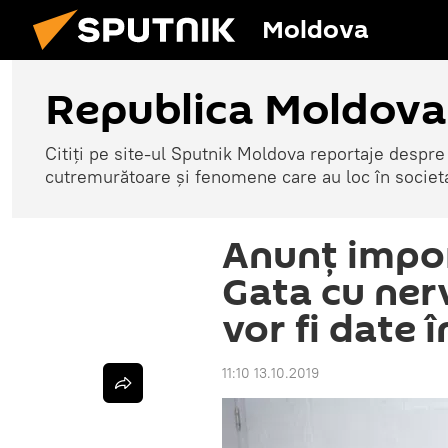
Moldova
Republica Moldova
Citiți pe site-ul Sputnik Moldova reportaje despre o
cutremurătoare și fenomene care au loc în societ
Anunț impor
Gata cu nerv
vor fi date î
11:10 13.10.2019