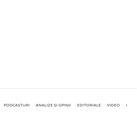
PODCASTURI
ANALIZE ȘI OPINII
EDITORIALE
VIDEO
GALE