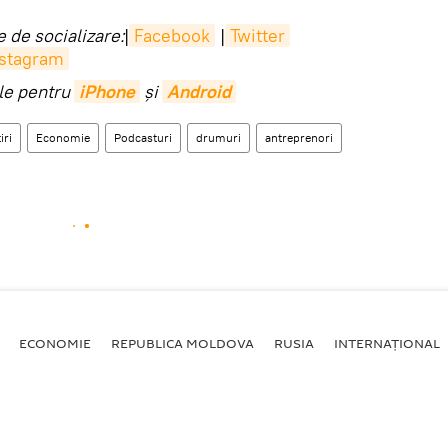
 de socializare:
|
Facebook
|
Twitter
nstagram
ile pentru
iPhone
și
Android
iri
Economie
Podcasturi
drumuri
antreprenori
ECONOMIE
REPUBLICA MOLDOVA
RUSIA
INTERNAȚIONAL