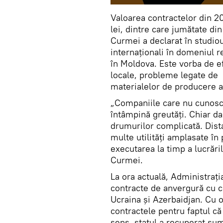
Valoarea contractelor din 2
lei, dintre care jumătate di
Curmei a declarat în studio
internaționali în domeniul r
în Moldova. Este vorba de efo
locale, probleme legate de 
materialelor de producere a 
„Companiile care nu cunosc s
întâmpină greutăți. Chiar da
drumurilor complicată. Dista
multe utilități amplasate în
executarea la timp a lucrări
Curmei.
La ora actuală, Administraț
contracte de anvergură cu câ
Ucraina și Azerbaidjan. Cu o
contractele pentru faptul că 
sens, statul a recuperat su