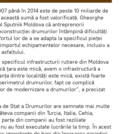
007 până în 2014 este de peste 10 miliarde de
n această sumă a fost valorificată. Gheorghe
ul Sputnik Moldova că antreprenorii
econstrucției drumurilor întâmpină dificultăți
rtul lor de a se adapta la specificul pieței
importul echipamentelor necesare, inclusiv a
asfaltului.
pecificul infrastructurii rutiere din Moldova
că țara este mică, avem o infrastructură a
nța dintre localități este mică, există foarte
 perimetrul drumurilor, fapt ce complică
lor de modernizare a drumurilor”, a precizat
ia de Stat a Drumurilor are semnate mai multe
teva companii din Turcia, Italia, Cehia,
 parte din companii au fost reziliate
nu au fost executate lucrările la timp. În acest
me importante de bani din încasarea garanției