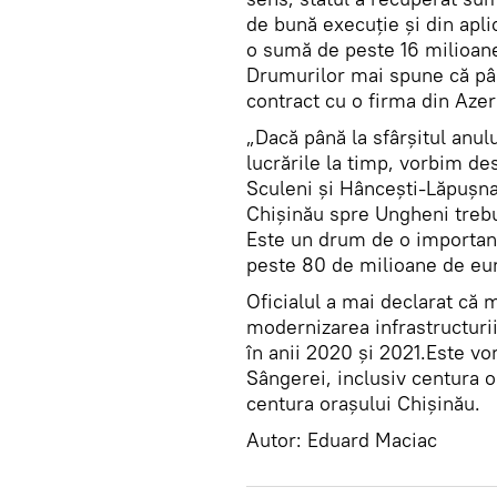
de bună execuție și din apli
o sumă de peste 16 milioane
Drumurilor mai spune că până
contract cu o firma din Azer
„Dacă până la sfârșitul anu
lucrările la timp, vorbim 
Sculeni și Hâncești-Lăpușna,
Chișinău spre Ungheni trebui
Este un drum de o importanță
peste 80 de milioane de eu
Oficialul a mai declarat că 
modernizarea infrastructurii
în anii 2020 și 2021.Este vo
Sângerei, inclusiv centura or
centura orașului Chișinău.
Autor: Eduard Maciac