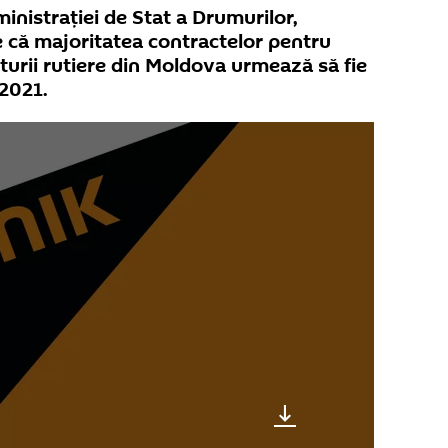
inistrației de Stat a Drumurilor,
că majoritatea contractelor pentru
urii rutiere din Moldova urmează să fie
 2021.