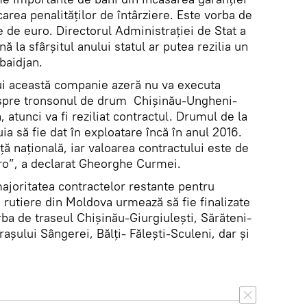
carea penalităților de întârziere. Este vorba de
 de euro. Directorul Administrației de Stat a
 la sfârșitul anului statul ar putea rezilia un
baidjan.
lui această companie azeră nu va executa
despre tronsonul de drum Chișinău-Ungheni-
 atunci va fi reziliat contractul. Drumul de la
a să fie dat în exploatare încă în anul 2016.
 națională, iar valoarea contractului este de
ro”, a declarat Gheorghe Curmei.
majoritatea contractelor restante pentru
 rutiere din Moldova urmează să fie finalizate
rba de traseul Chișinău-Giurgiulești, Sărăteni-
așului Sângerei, Bălți- Fălești-Sculeni, dar și