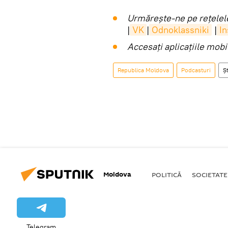
Urmărește-ne pe rețelele
|
VK
|
Odnoklassniki
|
I
Accesaţi aplicaţiile mob
Republica Moldova
Podcasturi
Șt
Moldova
POLITICĂ
SOCIETATE
Telegram